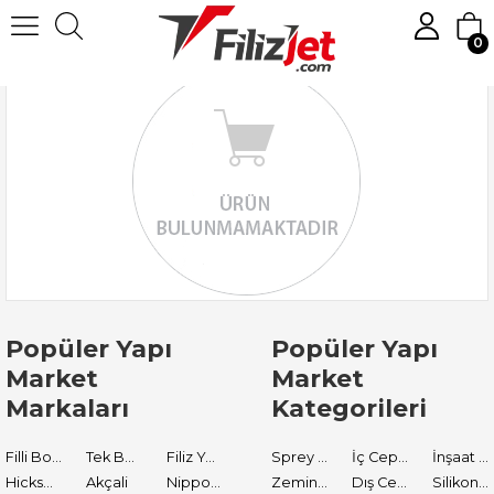
0
Popüler Yapı
Popüler Yapı
Market
Market
Markaları
Kategorileri
Filli Boya
Tek Boya
Filiz Yapı Market
Sprey Boyalar
İç Cephe Astarları
İnşaat Tamir Malzemeleri
Hickson Decor
Akçali
Nippon Paint
Zemin Boyası
Dış Cephe Boyaları
Silikon ve Mastikler