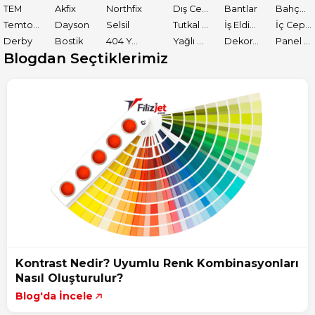
TEM
Akfix
Northfix
Dış Cephe Astarları
Bantlar
Bahçe El Aletleri
Temtools
Dayson
Selsil
Tutkal ve Yapıştırıcılar
İş Eldiveni
İç Cephe Boyaları
Derby
Bostik
404 Yapıştırıcı
Yağlı Boyalar
Dekoratif Boyalar
Panel Kapı Boyası
Blogdan Seçtiklerimiz
Kontrast Nedir? Uyumlu Renk Kombinasyonları
Nasıl Oluşturulur?
Blog'da İncele