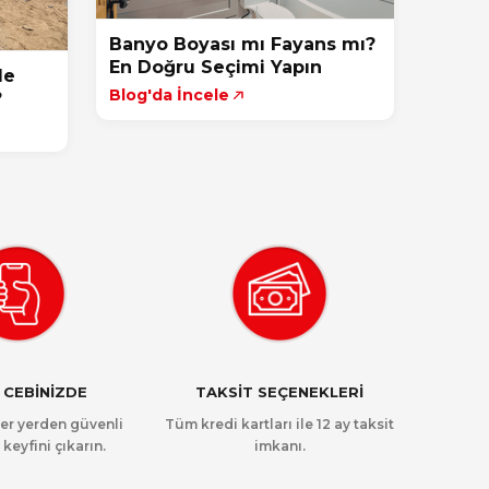
Banyo Boyası mı Fayans mı?
En Doğru Seçimi Yapın
de
Blog'da İncele
?
 CEBİNİZDE
TAKSİT SEÇENEKLERİ
her yerden güvenli
Tüm kredi kartları ile 12 ay taksit
 keyfini çıkarın.
imkanı.