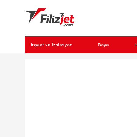
İnşaat ve İzolasyon
Boya
H