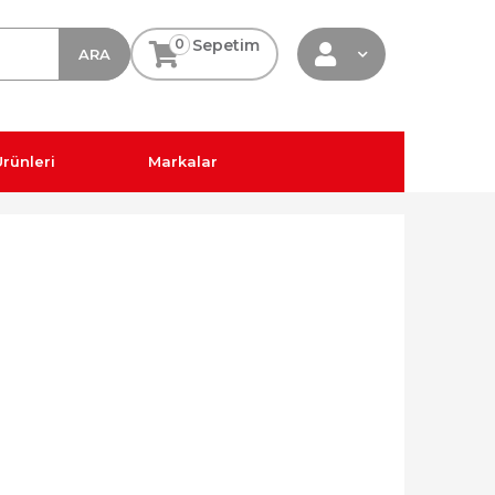
0
Sepetim
rünleri
Markalar