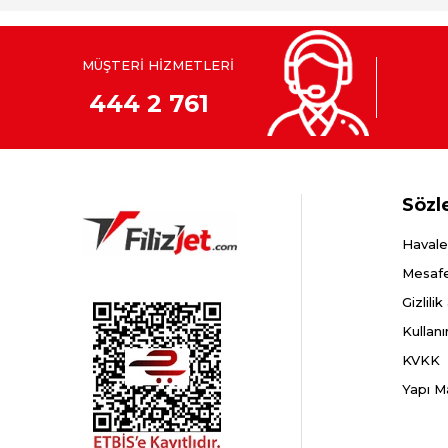
MÜŞTERİ HİZMETLERİ
444 2 761
Sözl
Havale
Mesafe
Gizlili
Kullanı
KVKK
Yapı M