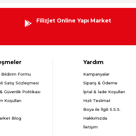
Filizjet Online Yapı Market
eşmeler
Yardım
 Bildirim Formu
Kampanyalar
li Satış Sözleşmesi
Sipariş & Ödeme
k & Güvenlik Politikası
İptal & İade Koşulları
m Koşulları
Hızlı Teslimat
Boya ile İlgili S.S.S.
arket Blog
Hakkımızda
İletişim