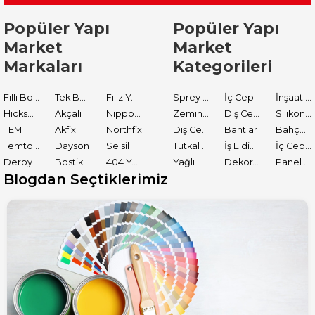
Popüler Yapı
Popüler Yapı
Market
Market
Markaları
Kategorileri
Filli Boya
Tek Boya
Filiz Yapı Market
Sprey Boyalar
İç Cephe Astarları
İnşaat Tamir Malzemeleri
Hickson Decor
Akçali
Nippon Paint
Zemin Boyası
Dış Cephe Boyaları
Silikon ve Mastikler
TEM
Akfix
Northfix
Dış Cephe Astarları
Bantlar
Bahçe El Aletleri
Temtools
Dayson
Selsil
Tutkal ve Yapıştırıcılar
İş Eldiveni
İç Cephe Boyaları
Derby
Bostik
404 Yapıştırıcı
Yağlı Boyalar
Dekoratif Boyalar
Panel Kapı Boyası
Blogdan Seçtiklerimiz