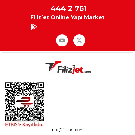
444 2 761
Filizjet Online Yapı Market
info@filizjet.com