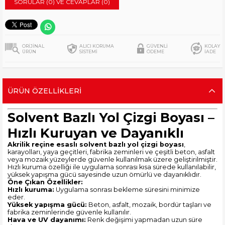
SORULAR (0) VE CEVAPLAR (0)
ORİJİNAL
ALICI KORUMA
GÜVENLİ
KOLAY
ÜRÜN
SİSTEMİ
ÖDEME
İADE
ÜRÜN ÖZELLIKLERI
Solvent Bazlı Yol Çizgi Boyası –
Hızlı Kuruyan ve Dayanıklı
Akrilik reçine esaslı solvent bazlı yol çizgi boyası
,
karayolları, yaya geçitleri, fabrika zeminleri ve çeşitli beton, asfalt
veya mozaik yüzeylerde güvenle kullanılmak üzere geliştirilmiştir.
Hızlı kuruma özelliği ile uygulama sonrası kısa sürede kullanılabilir,
yüksek yapışma gücü sayesinde uzun ömürlü ve dayanıklıdır.
Öne Çıkan Özellikler:
Hızlı kuruma:
Uygulama sonrası bekleme süresini minimize
eder.
Yüksek yapışma gücü:
Beton, asfalt, mozaik, bordür taşları ve
fabrika zeminlerinde güvenle kullanılır.
Hava ve UV dayanımı:
Renk değişimi yapmadan uzun süre