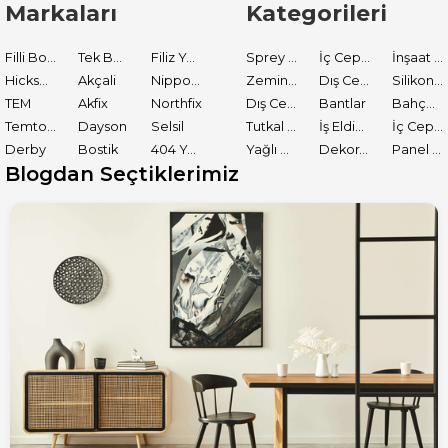
Markaları
Kategorileri
Filli Boya
Tek Boya
Filiz Yapı Market
Sprey Boyalar
İç Cephe Astarları
İnşaat Tamir Malzemeleri
Hickson Decor
Akçali
Nippon Paint
Zemin Boyası
Dış Cephe Boyaları
Silikon ve Mastikler
TEM
Akfix
Northfix
Dış Cephe Astarları
Bantlar
Bahçe El Aletleri
Temtools
Dayson
Selsil
Tutkal ve Yapıştırıcılar
İş Eldiveni
İç Cephe Boyaları
Derby
Bostik
404 Yapıştırıcı
Yağlı Boyalar
Dekoratif Boyalar
Panel Kapı Boyası
Blogdan Seçtiklerimiz