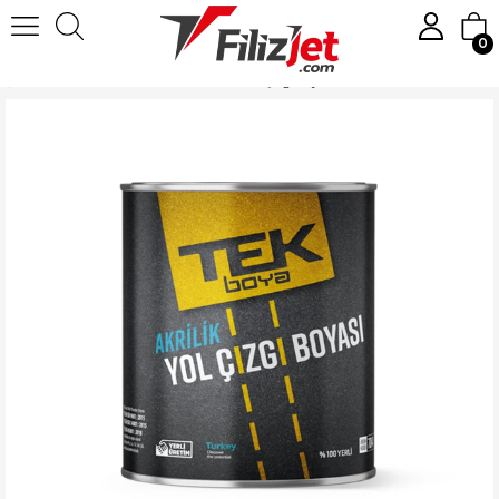
0
Anasayfa
Boya
Zemin Boyası
Tek Yol Çizgi Boyası Sarı 3 Kg