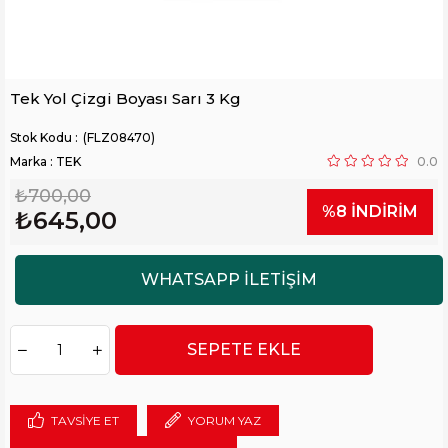
Tek Yol Çizgi Boyası Sarı 3 Kg
(FLZ08470)
Marka
:
TEK
0.0
₺700,00
%
8
İNDIRIM
₺645,00
TAVSIYE ET
YORUM YAZ