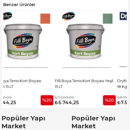
Benzer Ürünler
Filli Boya Tenis Kort Boyası Yeşil
Dryfix Traffic Paint Zemin Boyası
15 LT
18 Kg Ral 7040 Gri
₺7.200,00
₺11.714,06
20
%20
%36
₺5.744,25
₺7.546,88
Popüler Yapı
Popüler Yapı
Market
Market