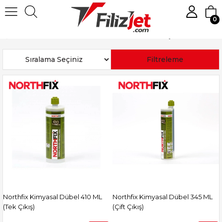
0
Anasayfa
Hırdavat Malzemeleri
Silikon ve Mastikler
Kimyasal Dübel
Sıralama
Filtreleme
Northfix Kimyasal Dübel 410 ML
Northfix Kimyasal Dübel 345 ML
(Tek Çıkış)
(Çift Çıkış)