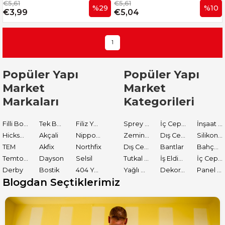
€5,61
€5,61
%29
%10
€3,99
€5,04
1
Popüler Yapı
Popüler Yapı
Market
Market
Markaları
Kategorileri
Filli Boya
Tek Boya
Filiz Yapı Market
Sprey Boyalar
İç Cephe Astarları
İnşaat Tamir Malzemeleri
Hickson Decor
Akçali
Nippon Paint
Zemin Boyası
Dış Cephe Boyaları
Silikon ve Mastikler
TEM
Akfix
Northfix
Dış Cephe Astarları
Bantlar
Bahçe El Aletleri
Temtools
Dayson
Selsil
Tutkal ve Yapıştırıcılar
İş Eldiveni
İç Cephe Boyaları
Derby
Bostik
404 Yapıştırıcı
Yağlı Boyalar
Dekoratif Boyalar
Panel Kapı Boyası
Blogdan Seçtiklerimiz