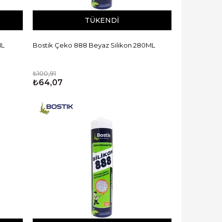
TÜKENDI
ML
Bostik Çeko 888 Beyaz Silikon 280ML
₺100,91
₺64,07