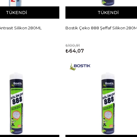
TÜKENDI
TÜKENDI
Antrasit Silikon 280ML
Bostik Çeko 888 Şeffaf Silikon 280
₺100,91
₺64,07