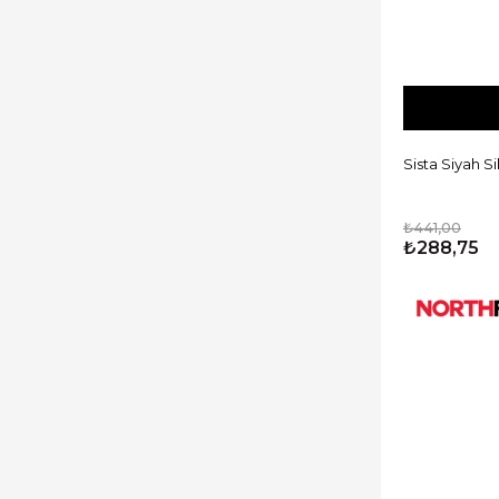
Sista Siyah S
₺441,00
₺288,75