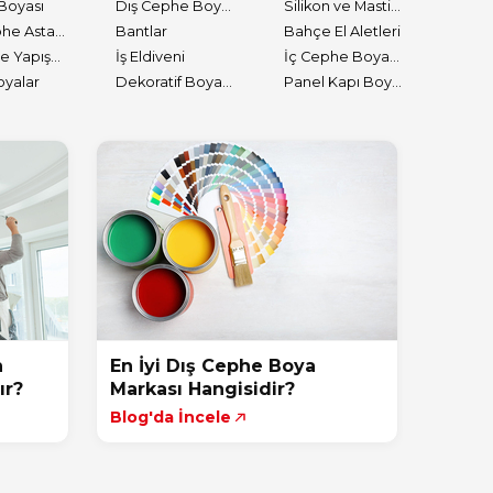
Boyası
Dış Cephe Boyaları
Silikon ve Mastikler
Dış Cephe Astarları
Bantlar
Bahçe El Aletleri
Tutkal ve Yapıştırıcılar
İş Eldiveni
İç Cephe Boyaları
oyalar
Dekoratif Boyalar
Panel Kapı Boyası
n
En İyi Dış Cephe Boya
ır?
Markası Hangisidir?
Blog'da İncele