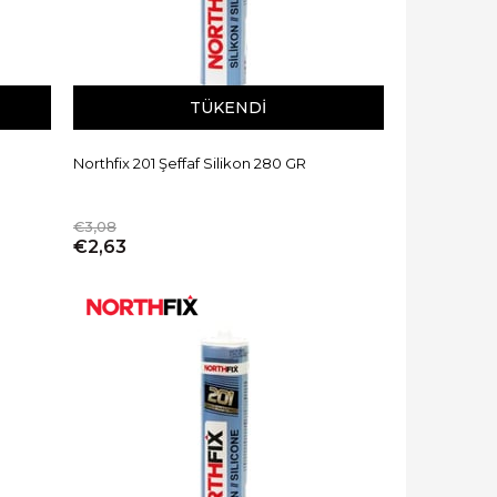
TÜKENDI
Northfix 201 Şeffaf Silikon 280 GR
€3,08
€2,63