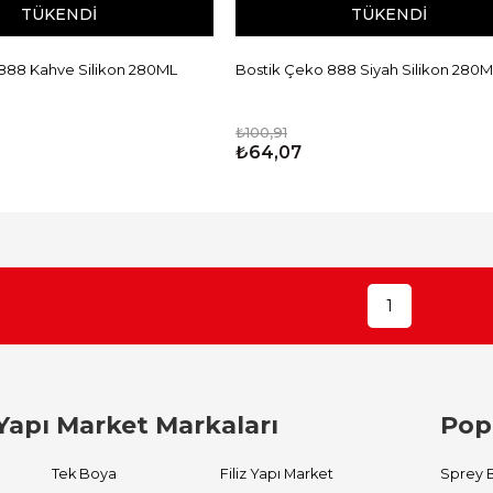
TÜKENDI
TÜKENDI
888 Kahve Silikon 280ML
Bostik Çeko 888 Siyah Silikon 280
₺100,91
₺64,07
1
Yapı Market Markaları
Pop
Tek Boya
Filiz Yapı Market
Sprey 