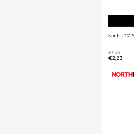
Northfix 201 
€3,08
€2,63