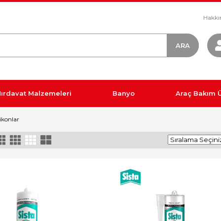
Hakkı
ırdavat Malzemeleri
Banyo
Araç Bakım Ü
likonlar