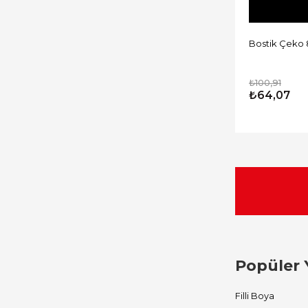
Bostik Çeko 
₺100,91
₺64,07
Popüler 
Filli Boya