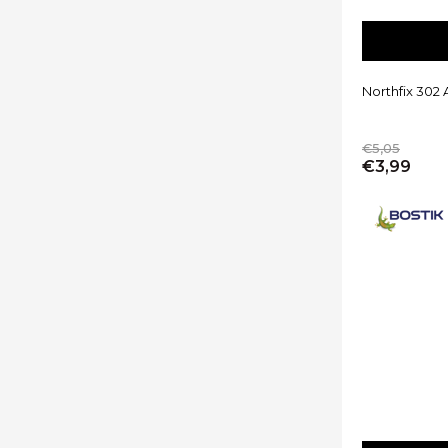
Northfix 302 
€5,05
€3,99