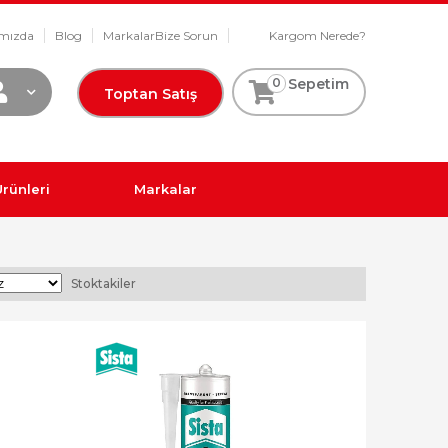
mızda
Blog
Markalar
Bize Sorun
Kargom Nerede?
0
Sepetim
Toptan Satış
rünleri
Markalar
Stoktakiler