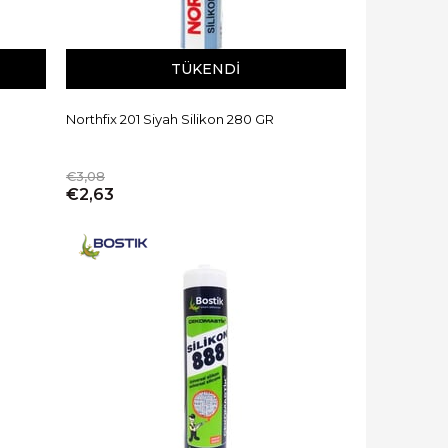
TÜKENDI
Northfix 201 Siyah Silikon 280 GR
€3,08
€2,63