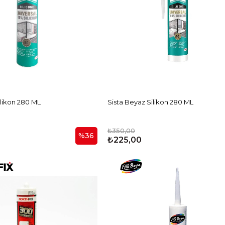
Silikon 280 ML
Sista Beyaz Silikon 280 ML
₺350,00
%36
₺225,00