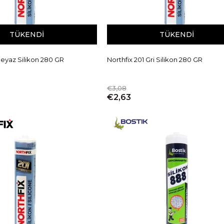
TÜKENDI
TÜKENDI
Beyaz Silikon 280 GR
Northfix 201 Gri Silikon 280 GR
€3,08
€2,63