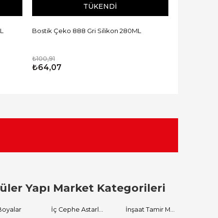
TÜKENDI
ML
Bostik Çeko 888 Gri Silikon 280ML
₺100,91
₺64,07
üler Yapı Market Kategorileri
Boyalar
İç Cephe Astarları
İnşaat Tamir Malzemeleri