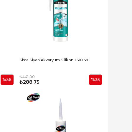
Sista Siyah Akvaryum Silikonu 310 ML
₺441,00
%36
%35
₺288,75