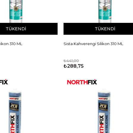
TÜKENDI
TÜKENDI
ilikon 310 ML
Sista Kahverengi Silikon 310 ML
₺441,00
₺288,75