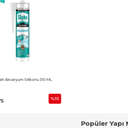
yah Akvaryum Silikonu 310 ML
%35
75
Popüler Yapı 