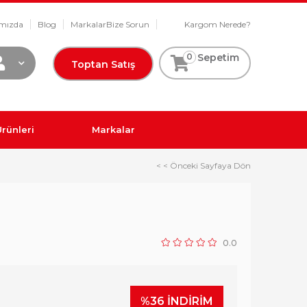
mızda
Blog
Markalar
Bize Sorun
Kargom Nerede?
0
Sepetim
Toptan Satış
rünleri
Markalar
< < Önceki Sayfaya Dön
0.0
%
36
İNDIRIM