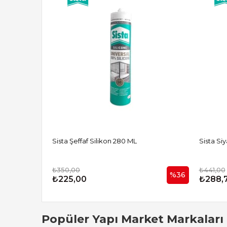
Sista Şeffaf Silikon 280 ML
Sista Si
₺350,00
₺441,00
%36
₺225,00
₺288,
Popüler Yapı Market Markaları