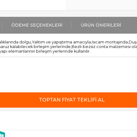
ÖDEME SEÇENEKLERI
ÜRÜN ÖNERILERI
lıklarında dolgu,Yalıtım ve yapıştırma amacıyla,Isıcam montajında,Duş
uz kalabilecek birleşim yerlerinde,Bezli-bezsiz conta malzemesi olarak
ı elemanlarının birleşim yerlerinde kullanılır.