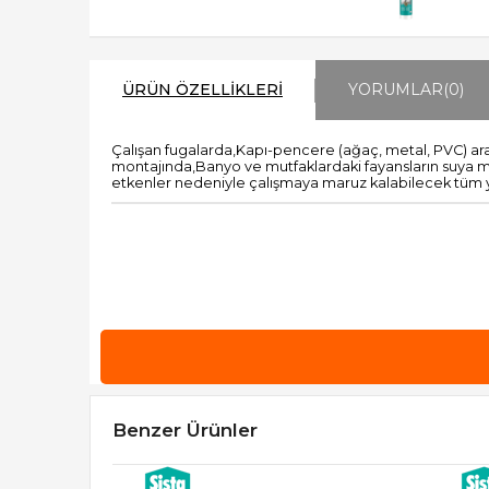
ÜRÜN ÖZELLIKLERI
YORUMLAR
(0)
Çalışan fugalarda,Kapı-pencere (ağaç, metal, PVC) ara
montajında,Banyo ve mutfaklardaki fayansların suya mar
etkenler nedeniyle çalışmaya maruz kalabilecek tüm yap
Benzer Ürünler