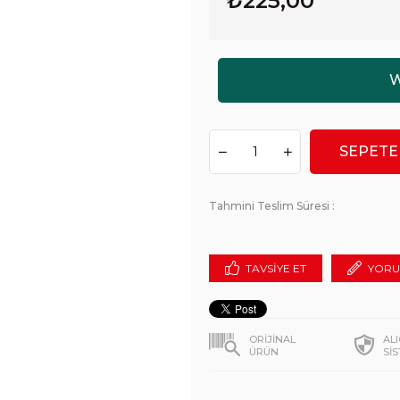
₺225,00
Tahmini Teslim Süresi
:
TAVSIYE ET
YORU
ORİJİNAL
AL
ÜRÜN
Sİ