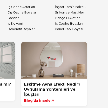
İç Cephe Astarları
İnşaat Tamir Malzemeleri
Dış Cephe Boyaları
Silikon ve Mastikler
Bantlar
Bahçe El Aletleri
İş Eldiveni
İç Cephe Boyaları
Dekoratif Boyalar
Panel Kapı Boyası
s mı?
Eskitme Ayna Efekti Nedir?
Uygulama Yöntemleri ve
İpuçları
Blog'da İncele