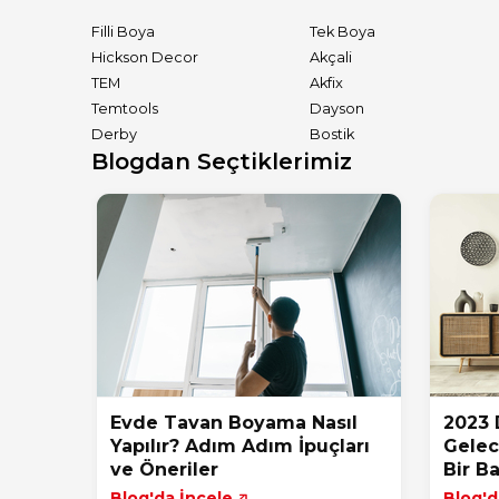
Filli Boya
Tek Boya
Hickson Decor
Akçali
TEM
Akfix
Temtools
Dayson
Derby
Bostik
Blogdan Seçtiklerimiz
Evde Tavan Boyama Nasıl
2023 
Yapılır? Adım Adım İpuçları
Gelec
ve Öneriler
Bir Ba
Blog'da İncele
Blog'd