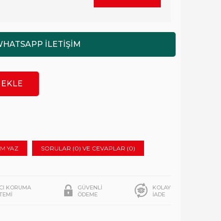
M YAZ
SORULAR (0) VE CEVAPLAR (0)
ICI KORUMA
GÜVENLİ
KOLAY
STEMİ
ÖDEME
İADE