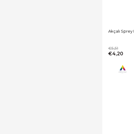
Akçalı Sprey
€5,51
€4,20