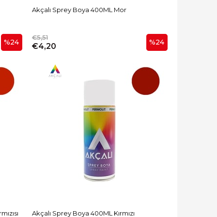
Akçalı Sprey Boya 400ML Mor
€5,51
%24
%24
€4,20
mızısı
Akçalı Sprey Boya 400ML Kırmızı