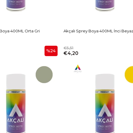
 Boya 400ML Orta Gri
Akçalı Sprey Boya 400ML İnci Beya
€5,51
%24
€4,20