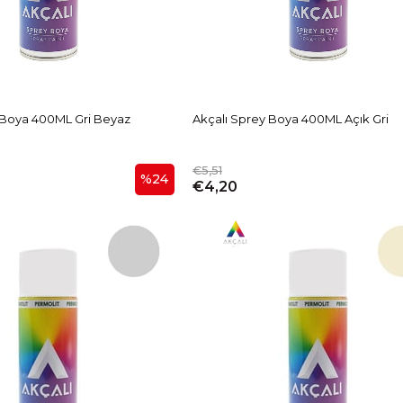
 Boya 400ML Gri Beyaz
Akçalı Sprey Boya 400ML Açık Gri
€5,51
%24
€4,20