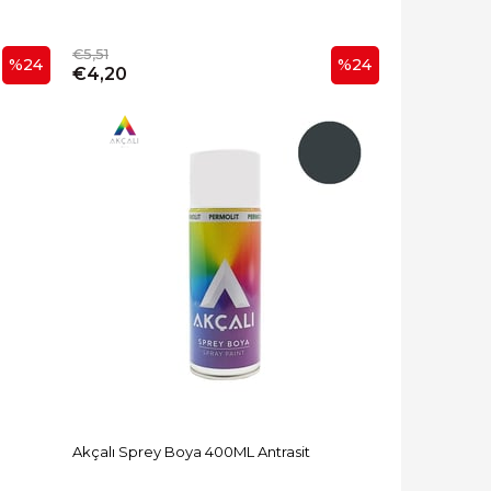
€5,51
%24
%24
€4,20
Akçalı Sprey Boya 400ML Antrasit