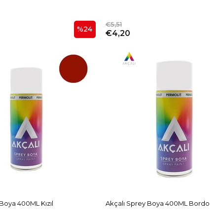
€5,51
%24
€4,20
 Boya 400ML Kızıl
Akçalı Sprey Boya 400ML Bordo