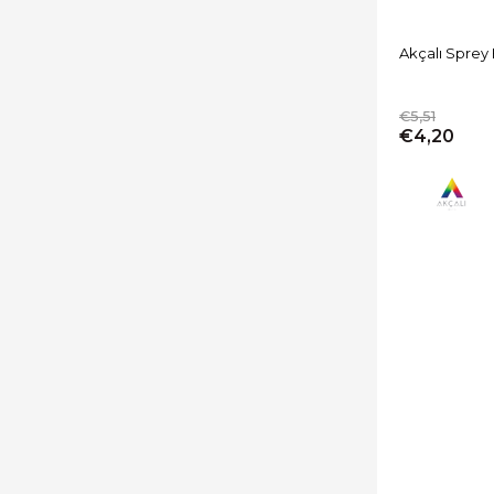
Akçalı Sprey
€5,51
€4,20