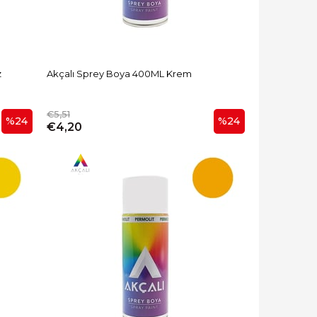
z
Akçalı Sprey Boya 400ML Krem
€5,51
%24
%24
€4,20