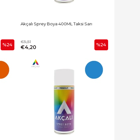
Akçalı Sprey Boya 400ML Taksi Sarı
€5,51
%24
%24
€4,20