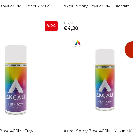
y Boya 400ML Boncuk Mavi
Akçalı Sprey Boya 400ML Lacivert
€5,51
%24
€4,20
 Boya 400ML Fuşya
Akçalı Sprey Boya 400ML Makine Kır