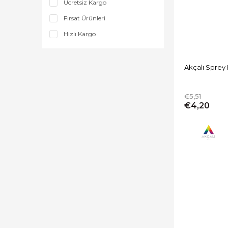
Ücretsiz Kargo
Ahşap ve Mobilya Boyaları
Fırsat Ürünleri
Boya Yardımcı Malzemeleri
Hızlı Kargo
Fırça ve Rulo
Akçalı Sprey
€5,51
€4,20