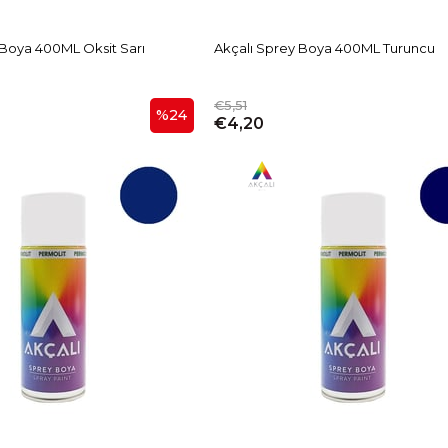
 Boya 400ML Oksit Sarı
Akçalı Sprey Boya 400ML Turuncu
€5,51
%24
€4,20