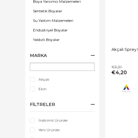
Boya Yarcımcı Malzemeleri
Sentetik Boyalar
Su Yalıtım Malzemeleri
Endüstriyel Boyalar
Yaldızlı Boyalar
Akçalı Sprey
Epoksi Boyalar
MARKA
Panel Kapı Boyası
€5,51
Zemin Boyası
€4,20
Astar Boya
Akçalı
Hobi Boyaları
Ekin
İç Cephe Boyaları
FILTRELER
Dış Cephe Boyaları
Vernikler
İndirimli Ürünler
Dekoratif Boyalar
Yeni Ürünler
Yağlı Boyalar