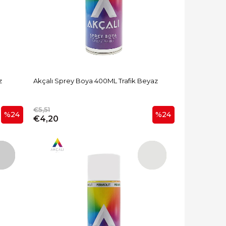
z
Akçalı Sprey Boya 400ML Trafik Beyaz
€5,51
%24
%24
€4,20