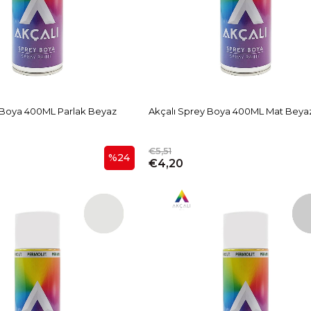
 Boya 400ML Parlak Beyaz
Akçalı Sprey Boya 400ML Mat Beya
€5,51
%24
€4,20