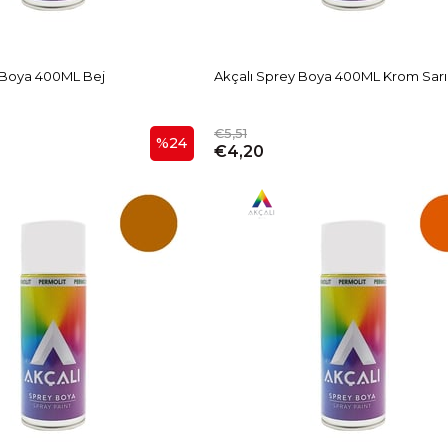
 Boya 400ML Bej
Akçalı Sprey Boya 400ML Krom Sarı
€5,51
%24
€4,20