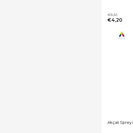
€5,51
€4,20
Akçalı Sprey