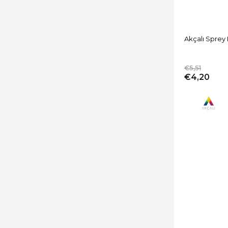
Akçalı Sprey
€5,51
€4,20