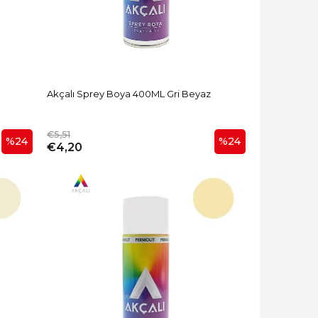
Akçalı Sprey Boya 400ML Gri Beyaz
€5,51
%24
%24
€4,20