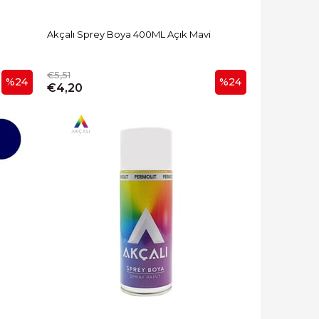
Akçalı Sprey Boya 400ML Açık Mavi
€5,51
%24
%24
€4,20