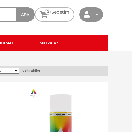
0
Sepetim
rünleri
Markalar
Stoktakiler