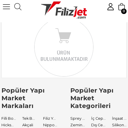
0
Popüler Yapı
Popüler Yapı
Market
Market
Markaları
Kategorileri
Filli Boya
Tek Boya
Filiz Yapı Market
Sprey Boyalar
İç Cephe Astarları
İnşaat Tamir Malzemeleri
Hickson Decor
Akçali
Nippon Paint
Zemin Boyası
Dış Cephe Boyaları
Silikon ve Mastikler