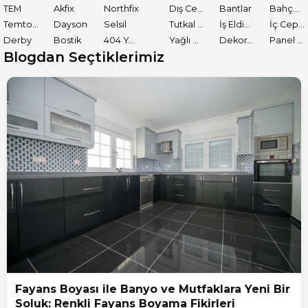
TEM
Akfix
Northfix
Dış Cephe Astarları
Bantlar
Bahçe El Aletleri
Temtools
Dayson
Selsil
Tutkal ve Yapıştırıcılar
İş Eldiveni
İç Cephe Boyaları
Derby
Bostik
404 Yapıştırıcı
Yağlı Boyalar
Dekoratif Boyalar
Panel Kapı Boyası
Blogdan Seçtiklerimiz
Fayans Boyası ile Banyo ve Mutfaklara Yeni Bir
Soluk: Renkli Fayans Boyama Fikirleri