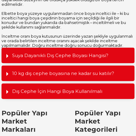
edilmelidir.
Elbette boya yüzeye uygulanmadan önce boya inceltici ile – ki bu
inceltici hangi boya çeşidinin boyama için seçildiği ile ilgili bir
konudur ve bundan yukarıda da bahsetmiştik – inceltilmeli ve bu
şekilde kullanımı sağlanmalıdır.
İnceltme oranı boya kutusunun üzerinde yazan şekliyle uygulanmalı
ve orada belirtilen inceltme oranını aşacak şekilde inceltme
yapılmamalıdır. Doğru inceltme doğru sonucu doğurmaktadır.
Suya Dayanıklı Dış Cephe Boyası Hangisi?
10 kg dış cephe boyasına ne kadar su katılır?
Dış Cephe İçin Hangi Boya Kullanılmalı
Popüler Yapı
Popüler Yapı
Market
Market
Markaları
Kategorileri