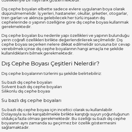
özellikleriyle bir hayli fark göstermektedir.
Dış cephe boyaları elbette sadece evlere uygulanan boya olarak
düşünülmemelidir. İş yerleri, hastaneler, okullar, şirketler, otogarlar,
tren garları ve aklınıza gelebilecek her türlü inşaatın dış
cephelerinde o yapının özelliğine göre dış cephe boyası kullanmak
gerekmektedir.
Dış cephe boyaları bu nedenle yapı özellikleri ve yapının bulunduğu
yerin coğrafi özellikleri birlikte değerlendirilerek seçilmelidir. Dış
cephe boyası seçerken nelere dikkat edilmelidir sorusuna bir cevap
verebilmek içinse dış cephe boyalarının hangi amaçla ne şekilde
kullanıldıklarını bilmek gerekmektedir.
Dış Cephe Boyası Çeşitleri Nelerdir?
Dış cephe boyalarının türlerini şu şekilde belirtebiliriz:
Su bazlı dış cephe boyaları
Solvent bazlı dış cephe boyaları
Silikonlu dış cephe boyası
Su bazlı dış cephe boyaları
Su bazlı dış cephe boyası için inceltici olarak su kullanılabilir.
Dolayısıyla su ile karışabilmekle birlikte karıştığı suyun yoğunluğunun
oldukça fazla olması gerekmektedir. Bu özelliği su bazlı dış cephe
boyasının aynı zamanda su geçirmez bir özellik göstermesini
sağlamaktadır.