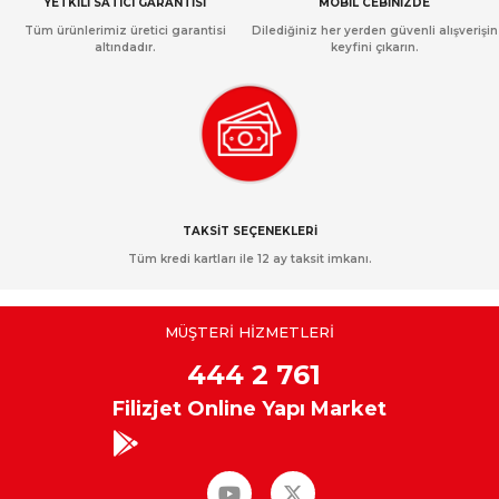
YETKİLİ SATICI GARANTİSİ
MOBİL CEBİNİZDE
Tüm ürünlerimiz üretici garantisi
Dilediğiniz her yerden güvenli alışverişin
altındadır.
keyfini çıkarın.
TAKSİT SEÇENEKLERİ
Tüm kredi kartları ile 12 ay taksit imkanı.
MÜŞTERİ HİZMETLERİ
444 2 761
Filizjet Online Yapı Market