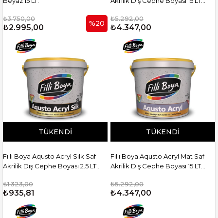
Beyaz 15 LT.
Akrilik Dış Cephe Boyası 15 LT
Beyaz
₺3.750,00
₺5.292,00
%20
₺2.995,00
₺4.347,00
TÜKENDI
TÜKENDI
Filli Boya Aqusto Acryl Silk Saf
Filli Boya Aqusto Acryl Mat Saf
Akrilik Dış Cephe Boyası 2.5 LT
Akrilik Dış Cephe Boyası 15 LT
Beyaz
Beyaz
₺1.323,00
₺5.292,00
₺935,81
₺4.347,00