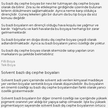
Su bazlı dış cephe boyası bir nevi kir tutmayan dış cephe boyası
olarak da bilinir. Zira su ile etkileşime girdiğinde üzerinde bulunan
kirlerin dökülmesini sağlamaktadır. Ayrıca neme karşı oldukça
dirençlidir. Güneş lekeleri gibi bir durum da bu tip boya da söz
konusu değildir.
Su bazlı boyaların en dirençli olduğu hava koşulu ise yağmur ve
kardır. Yağmurlu ve karlı havalarda bu boyaya herhangi bir zarar
gelmemektedir.
Su bazlı boyalar en doğa dostu dış cephe boyası çeşidi olarak
adlandırılmaktadır. Ayrıca su bazlı boyaların yanıcı özelliği de yoktur.
Su bazlı dış cephe boyası olarak sitemizde satışı yapılan ürün
markalarını şu şekilde belirtebiliriz:
Filli Boya
Tek Boya
Solvent bazlı dış cephe boyaları
Solvent bazlı yani içerisinde solvent adı verilen kimyasal maddeye
yer verilen boyalar sentetik boya olarak düşünülebilir. Bu boyaların
en önemli özelliği su bazlı dış cephe boyalarından farklı olarak yanıcı
özellik göstermesidir.
Solvent bazlı boyaların bir diğer önemli özelliği ise içeriğinde yüksek
pigment oranının yer aldığı bir yapıya sahip olmasıdır. İşte bu yüksek
pigmentasyon sayesinde solvent bazlı dış cephe boyalarının örtücü