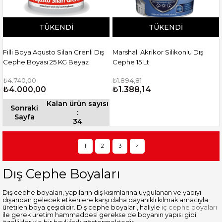
TÜKENDI
TÜKENDI
Filli Boya Aqusto Silan Grenli Dış
Marshall Akrikor Silikonlu Dış
Cephe Boyası 25 KG Beyaz
Cephe 15 Lt
₺4.740,00
₺1.894,81
₺4.000,00
₺1.388,14
Kalan ürün sayısı
Sonraki
:
Sayfa
34
1
2
3
>
Dış Cephe Boyaları
Dış cephe boyaları, yapıların dış kısımlarına uygulanan ve yapıyı
dışarıdan gelecek etkenlere karşı daha dayanıklı kılmak amacıyla
üretilen boya çeşididir. Dış cephe boyaları, haliyle
iç cephe boyaları
ile gerek üretim hammaddesi gerekse de boyanın yapısı gibi