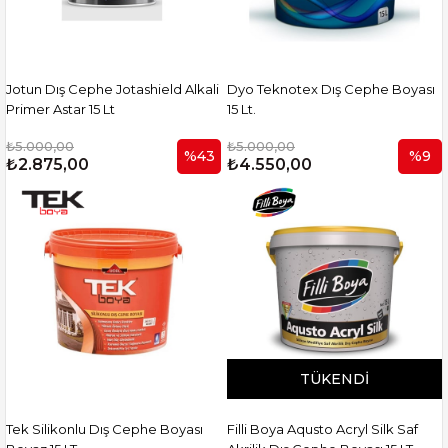
Jotun Dış Cephe Jotashield Alkali
Dyo Teknotex Dış Cephe Boyası
Primer Astar 15 Lt
15 Lt.
₺5.000,00
₺5.000,00
%43
%9
₺2.875,00
₺4.550,00
TÜKENDI
Tek Silikonlu Dış Cephe Boyası
Filli Boya Aqusto Acryl Silk Saf