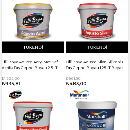
TÜKENDI
TÜKENDI
Filli Boya Aqusto Acryl Mat Saf
Filli Boya Aqusto Silan Silikonlu
Akrilik Dış Cephe Boyası 2.5 LT
Dış Cephe Boyası 1.25 LT Beyaz
Beyaz
₺1.323,00
₺661,50
₺935,81
₺483,00