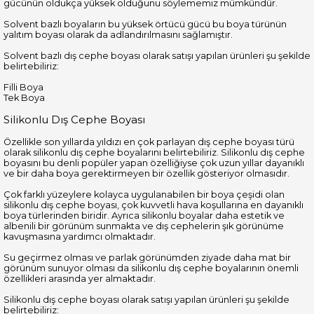
gücünün oldukça yüksek olduğunu söylememiz mümkündür.
Solvent bazlı boyaların bu yüksek örtücü gücü bu boya türünün
yalıtım boyası olarak da adlandırılmasını sağlamıştır.
Solvent bazlı dış cephe boyası olarak satışı yapılan ürünleri şu şekilde
belirtebiliriz:
Filli Boya
Tek Boya
Silikonlu Dış Cephe Boyası
Özellikle son yıllarda yıldızı en çok parlayan dış cephe boyası türü
olarak silikonlu dış cephe boyalarını belirtebiliriz. Silikonlu dış cephe
boyasını bu denli popüler yapan özelliğiyse çok uzun yıllar dayanıklı
ve bir daha boya gerektirmeyen bir özellik gösteriyor olmasıdır.
Çok farklı yüzeylere kolayca uygulanabilen bir boya çeşidi olan
silikonlu dış cephe boyası, çok kuvvetli hava koşullarına en dayanıklı
boya türlerinden biridir. Ayrıca silikonlu boyalar daha estetik ve
albenili bir görünüm sunmakta ve dış cephelerin şık görünüme
kavuşmasına yardımcı olmaktadır.
Su geçirmez olması ve parlak görünümden ziyade daha mat bir
görünüm sunuyor olması da silikonlu dış cephe boyalarının önemli
özellikleri arasında yer almaktadır.
Silikonlu dış cephe boyası olarak satışı yapılan ürünleri şu şekilde
belirtebiliriz: