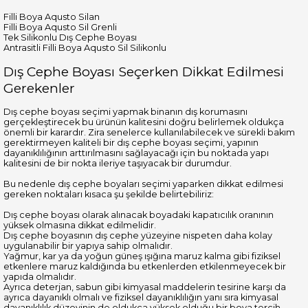
Filli Boya Aqusto Silan
Filli Boya Aqusto Sil Grenli
Tek Silikonlu Dış Cephe Boyası
Antrasitli Filli Boya Aqusto Sil Silikonlu
Dış Cephe Boyası Seçerken Dikkat Edilmesi
Gerekenler
Dış cephe boyası seçimi yapmak binanın dış korumasını
gerçekleştirecek bu ürünün kalitesini doğru belirlemek oldukça
önemli bir karardır. Zira senelerce kullanılabilecek ve sürekli bakım
gerektirmeyen kaliteli bir dış cephe boyası seçimi, yapının
dayanıklılığının arttırılmasını sağlayacağı için bu noktada yapı
kalitesini de bir nokta ileriye taşıyacak bir durumdur.
Bu nedenle dış cephe boyaları seçimi yaparken dikkat edilmesi
gereken noktaları kısaca şu şekilde belirtebiliriz:
Dış cephe boyası olarak alınacak boyadaki kapatıcılık oranının
yüksek olmasına dikkat edilmelidir.
Dış cephe boyasının dış cephe yüzeyine nispeten daha kolay
uygulanabilir bir yapıya sahip olmalıdır.
Yağmur, kar ya da yoğun güneş ışığına maruz kalma gibi fiziksel
etkenlere maruz kaldığında bu etkenlerden etkilenmeyecek bir
yapıda olmalıdır.
Ayrıca deterjan, sabun gibi kimyasal maddelerin tesirine karşı da
ayrıca dayanıklı olmalı ve fiziksel dayanıklılığın yanı sıra kimyasal
dayanıklılık düzeyinin de oldukça yüksek olduğu bir boya tercih