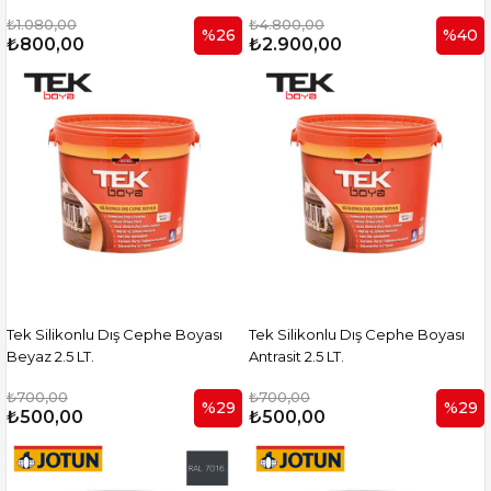
₺1.080,00
₺4.800,00
%26
%40
₺800,00
₺2.900,00
Tek Silikonlu Dış Cephe Boyası
Tek Silikonlu Dış Cephe Boyası
Beyaz 2.5 LT.
Antrasit 2.5 LT.
₺700,00
₺700,00
%29
%29
₺500,00
₺500,00