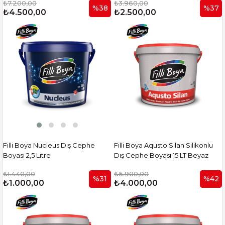
₺7.200,00
₺3.960,00
%38
%37
₺4.500,00
₺2.500,00
Filli Boya Nucleus Dış Cephe
Filli Boya Aqusto Silan Silikonlu
Boyası 2,5 Litre
Dış Cephe Boyası 15 LT Beyaz
₺1.440,00
₺6.900,00
%31
%42
₺1.000,00
₺4.000,00