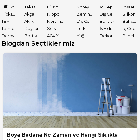
Filli Boya
Tek Boya
Filiz Yapı Market
Sprey Boyalar
İç Cephe Astarları
İnşaat Tamir Malzemeleri
Hickson Decor
Akçali
Nippon Paint
Zemin Boyası
Dış Cephe Boyaları
Silikon ve Mastikler
TEM
Akfix
Northfix
Dış Cephe Astarları
Bantlar
Bahçe El Aletleri
Temtools
Dayson
Selsil
Tutkal ve Yapıştırıcılar
İş Eldiveni
İç Cephe Boyaları
Derby
Bostik
404 Yapıştırıcı
Yağlı Boyalar
Dekoratif Boyalar
Panel Kapı Boyası
Blogdan Seçtiklerimiz
Boya Badana Ne Zaman ve Hangi Sıklıkta