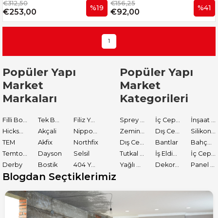
€312,50
€156,25
%19
%41
€253,00
€92,00
1
Popüler Yapı
Popüler Yapı
Market
Market
Markaları
Kategorileri
Filli Boya
Tek Boya
Filiz Yapı Market
Sprey Boyalar
İç Cephe Astarları
İnşaat Tamir Malzemeleri
Hickson Decor
Akçali
Nippon Paint
Zemin Boyası
Dış Cephe Boyaları
Silikon ve Mastikler
TEM
Akfix
Northfix
Dış Cephe Astarları
Bantlar
Bahçe El Aletleri
Temtools
Dayson
Selsil
Tutkal ve Yapıştırıcılar
İş Eldiveni
İç Cephe Boyaları
Derby
Bostik
404 Yapıştırıcı
Yağlı Boyalar
Dekoratif Boyalar
Panel Kapı Boyası
Blogdan Seçtiklerimiz