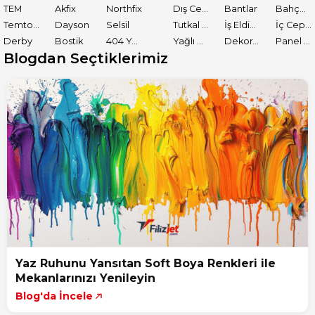
TEM
Akfix
Northfix
Dış Cephe Astarları
Bantlar
Bahçe El Aletleri
Temtools
Dayson
Selsil
Tutkal ve Yapıştırıcılar
İş Eldiveni
İç Cephe Boyaları
Derby
Bostik
404 Yapıştırıcı
Yağlı Boyalar
Dekoratif Boyalar
Panel Kapı Boyası
Blogdan Seçtiklerimiz
Yaz Ruhunu Yansıtan Soft Boya Renkleri ile
Mekanlarınızı Yenileyin
Blog'da İncele