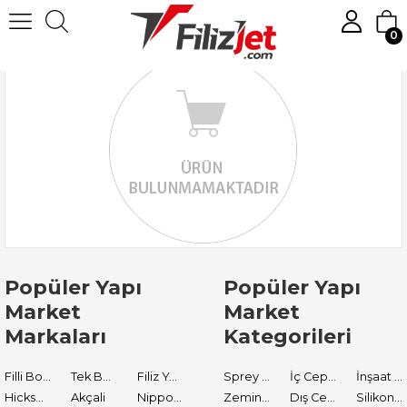
0
Popüler Yapı
Popüler Yapı
Market
Market
Markaları
Kategorileri
Filli Boya
Tek Boya
Filiz Yapı Market
Sprey Boyalar
İç Cephe Astarları
İnşaat Tamir Malzemeleri
Hickson Decor
Akçali
Nippon Paint
Zemin Boyası
Dış Cephe Boyaları
Silikon ve Mastikler