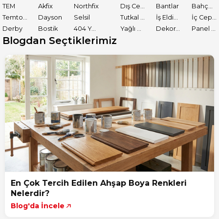
TEM
Akfix
Northfix
Dış Cephe Astarları
Bantlar
Bahçe El Aletleri
Temtools
Dayson
Selsil
Tutkal ve Yapıştırıcılar
İş Eldiveni
İç Cephe Boyaları
Derby
Bostik
404 Yapıştırıcı
Yağlı Boyalar
Dekoratif Boyalar
Panel Kapı Boyası
Blogdan Seçtiklerimiz
En Çok Tercih Edilen Ahşap Boya Renkleri
Nelerdir?
Blog'da İncele