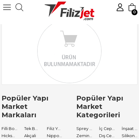
0
Popüler Yapı
Popüler Yapı
Market
Market
Markaları
Kategorileri
Filli Boya
Tek Boya
Filiz Yapı Market
Sprey Boyalar
İç Cephe Astarları
İnşaat Tamir Malzemeleri
Hickson Decor
Akçali
Nippon Paint
Zemin Boyası
Dış Cephe Boyaları
Silikon ve Mastikler