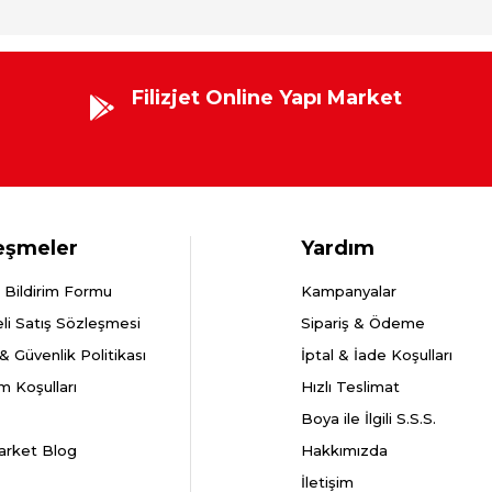
Filizjet Online Yapı Market
eşmeler
Yardım
 Bildirim Formu
Kampanyalar
li Satış Sözleşmesi
Sipariş & Ödeme
k & Güvenlik Politikası
İptal & İade Koşulları
m Koşulları
Hızlı Teslimat
Boya ile İlgili S.S.S.
arket Blog
Hakkımızda
İletişim