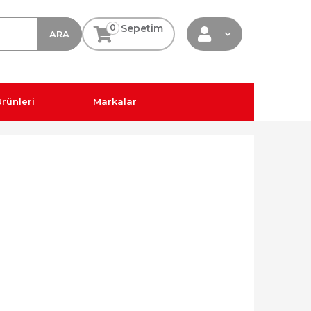
0
Sepetim
rünleri
Markalar