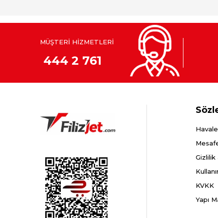
MÜŞTERİ HİZMETLERİ
444 2 761
Sözl
Havale
Mesafe
Gizlili
Kullanı
KVKK
Yapı M