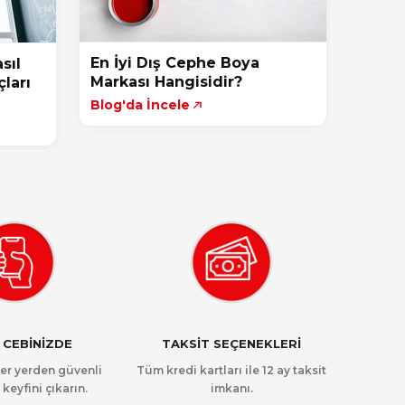
En İyi Dış Cephe Boya
sıl
Markası Hangisidir?
ları
Blog'da İncele
 CEBİNİZDE
TAKSİT SEÇENEKLERİ
her yerden güvenli
Tüm kredi kartları ile 12 ay taksit
 keyfini çıkarın.
imkanı.