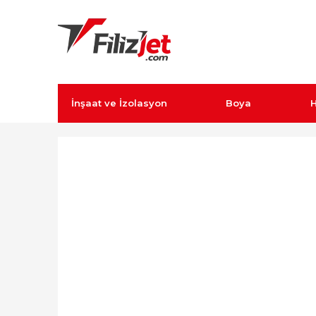
İnşaat ve İzolasyon
Boya
H