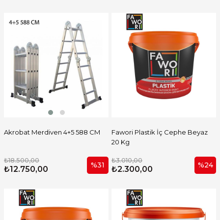
Akrobat Merdiven 4+5 588 CM
Fawori Plastik İç Cephe Beyaz
20 Kg
₺18.500,00
₺3.010,00
%31
%24
₺12.750,00
₺2.300,00