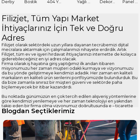
Derby
Bostik
404 Yapıştırıcı
Yağlı Boyalar
Dekoratif Boyalar
Panel Kapı Boyası
Filizjet, Tüm Yapı Market
İhtiyaçlarınız İçin Tek ve Doğru
Adres
Filizjet olarak sektördeki uzun yıllara dayanan tecrübemizi dijital
mecralara aktarmak için çalışmalarımızı nihayete erdirdik. Artık
Filizjet, tüm ev ve işyeri hırdavat ihtiyaçlarınızı internette de kolayca
giderebileceğiniz en iyi adres olacak.
Firma olarak iş hayatına giriş yaptığımız ilk andan itibaren
misyonumuzu her zaman müşteri odaklı kurmaya ve vizyonumuzu
da bu yönde geliştirmeye kendimizi adadık. Her zaman en kaliteli
markaların en kaliteli ürün serilerini portföyümüzde bulundurduk. Bu
da bize zamanla sınırsız bir müşteri güveni ve sektörde paha
biçilemeyecek bir itibar kazandırdı.
Bu noktada günümüzün en çok tercih edilen alışveriş yöntemlerine
göre kendimizi yenilemeye ve her zaman teknolojiyi en yakından
takip eden bir firma olma vizyonumuz doğrultusunda e – ticarette
Blogdan Seçtiklerimiz
Filizjet adını duyurmak için çalışmalara başladık. Artık nihayete
erdirdiğimiz bu çalışmalar doğrultusunda artık perakende olarak
mağazada satışını yaptığımız tüm ürünlere doğrudan internet
sitemizden de erişim sağlayabileceksiniz.
Modern Tasarım ile Kullanıcı Odaklı Bir
Deneyim Sunuyoruz