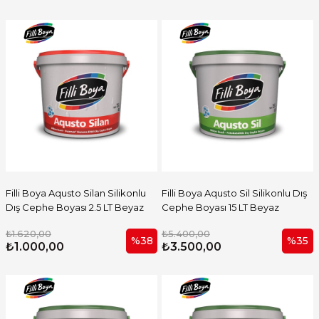
Filli Boya Aqusto Silan Silikonlu
Filli Boya Aqusto Sil Silikonlu Dış
Dış Cephe Boyası 2.5 LT Beyaz
Cephe Boyası 15 LT Beyaz
₺1.620,00
₺5.400,00
%38
%35
₺1.000,00
₺3.500,00