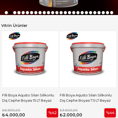
Vitrin Ürünler
Filli Boya Aqusto Silan Silikonlu
Filli Boya Aqusto Silan Silikonlu
Dış Cephe Boyası 15 LT Beyaz
Dış Cephe Boyası 7.5 LT Beyaz
₺6.900,00
₺3.600,00
%42
%44
₺4.000,00
₺2.000,00