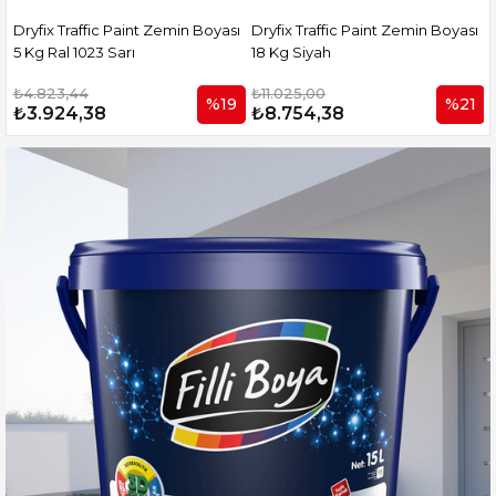
ı
Dryfix Traffic Paint Zemin Boyası
Dryfix Traffic Paint Zemin Boyası
5 Kg Ral 1023 Sarı
18 Kg Siyah
₺4.823,44
₺11.025,00
%19
%21
₺3.924,38
₺8.754,38