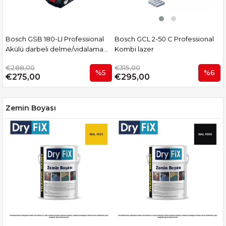
Bosch GSB 180-LI Professional
Bosch GCL 2-50 C Professional
Akülü darbeli delme/vidalama
Kombi lazer
1
makineleri
€288,00
€315,00
%5
%6
€275,00
€295,00
Zemin Boyası