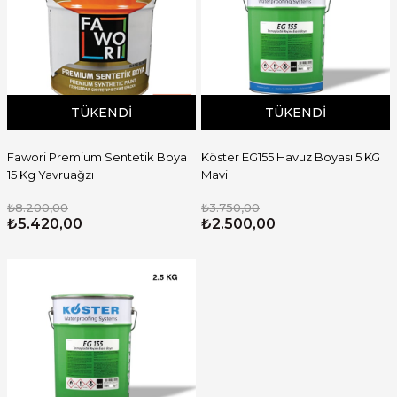
TÜKENDI
TÜKENDI
Fawori Premium Sentetik Boya
Köster EG155 Havuz Boyası 5 KG
15 Kg Yavruağzı
Mavi
₺8.200,00
₺3.750,00
₺5.420,00
₺2.500,00