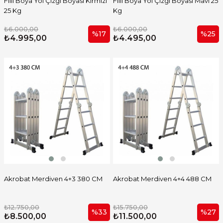
Filli Boya Yol Çizgi Boyası Kırmızı
Filli Boya Yol Çizgi Boyası Mavi 25
25 Kg
Kg
₺6.000,00
₺6.000,00
%17
%25
₺4.995,00
₺4.495,00
Akrobat Merdiven 4+3 380 CM
Akrobat Merdiven 4+4 488 CM
₺12.750,00
₺15.750,00
%33
%27
₺8.500,00
₺11.500,00