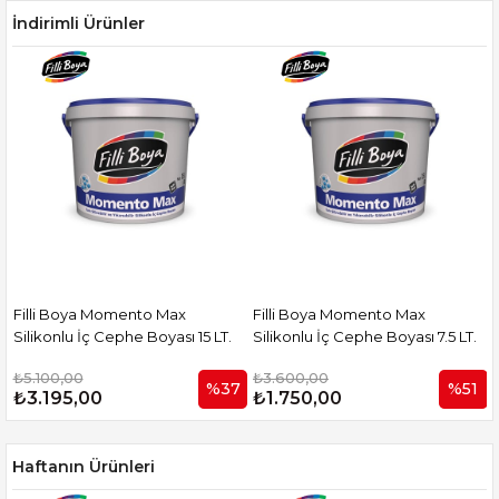
İndirimli Ürünler
Filli Boya Momento Max
Filli Boya Momento Max
z
Silikonlu İç Cephe Boyası 15 LT.
Silikonlu İç Cephe Boyası 7.5 LT.
₺5.100,00
₺3.600,00
%37
%51
₺3.195,00
₺1.750,00
Haftanın Ürünleri