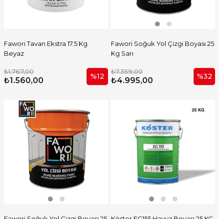
Fawori Tavan Ekstra 17.5 Kg
Fawori Soğuk Yol Çizgi Boyası 25
Beyaz
Kg Sarı
₺1.767,00
₺7.359,00
%12
%32
₺1.560,00
₺4.995,00
Fawori Soğuk Yol Çizgi Boyası 25
Köster EG155 Havuz Boyası 25 KG