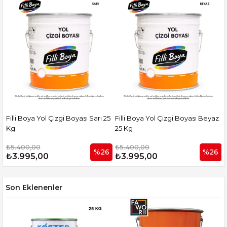
ı
Filli Boya Yol Çizgi Boyası Sarı 25
Filli Boya Yol Çizgi Boyası Beyaz
Kg
25 Kg
₺5.400,00
₺5.400,00
%26
%26
₺3.995,00
₺3.995,00
Son Eklenenler