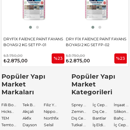
S
DRYFİX FAİENCE PAİNT FAYANS
DRY FİX FAİENCE PAİNT FAYANS
BOYASI 2 KG SET FP-01
BOYASI 2 KG SET FP-02
₺3.750,00
₺3.750,00
%23
%23
₺2.875,00
₺2.875,00
Popüler Yapı
Popüler Yapı
Market
Market
Markaları
Kategorileri
Filli Boya
Tek Boya
Filiz Yapı Market
Sprey Boyalar
İç Cephe Astarları
İnşaat Tamir Malzemeleri
Hickson Decor
Akçali
Nippon Paint
Zemin Boyası
Dış Cephe Boyaları
Silikon ve Mastikler
TEM
Akfix
Northfix
Dış Cephe Astarları
Bantlar
Bahçe El Aletleri
Temtools
Dayson
Selsil
Tutkal ve Yapıştırıcılar
İş Eldiveni
İç Cephe Boyaları