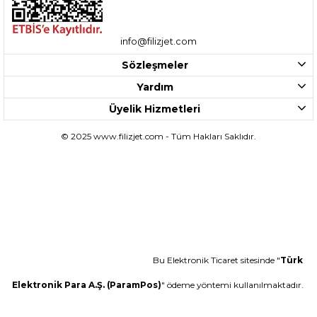
Silikon Mumu
Zımparalar
Yapıştırıcılar
El Aletleri
info@filizjet.com
Filizjet olarak kıymetli müşterilerimize sunduğumuz bir diğer ürün
Sözleşmeler
gamı da el aletleri olarak adlandırdığımız ürün kategorisidir.
Bu kategoride hırdavat ve bahçe işlerinizde kullanabileceğiniz her
türden el aletinin satışı yapılmaktadır. Diğer kategorilerimizde
Yardım
olduğu gibi aradığınız ürünü daha kolay bulmanızı ya ve aradığınız
ürün çeşidinin ne olduğunu daha rahat görmenizi sağlayacak
Üyelik Hizmetleri
şekilde alt kategorilere yer verilmiştir.
Ayrıca ücretsiz kargo seçeneği sunan ürünlerimiz ile kargo ödemesi
© 2025 www.filizjet.com - Tüm Hakları Saklıdır.
olmadan kaliteyi doğrudan evinize edinebilir ve en güzeli de üyelik
ile size özel kampanyalar ile kazancınızı katlayabilirsiniz.
Filizjet ev aletleri ürün çeşitlerimizin altında yer alan 2 kategori ile
aradığınız farklı özelliklere sahip el aleti ürünlerimize kolayca
erişebilirsiniz. Bu alt ürün kategorilerini şu şekilde belirtebiliriz:
Elektrikli El Aletleri
Mekanik El Aletleri
Mekanik el aletleri arasında daha çok basit makine prensipleri ile
çalışan çekiç, tornavida gibi ürünler yer alırken elektrikli el aletleri
ürün çeşitleri içerisinde elektrikli matkap ya da elektrikli testere gibi
daha kompleks ve daha büyük işlerin kusursuzca halledilmesini
sağlayan ürün çeşitlerine yer verilmiştir.
Bu Elektronik Ticaret sitesinde "
Türk
Elektrik Malzemeleri
Filizjet sitemizde sunduğumuz ve internete özel en kaliteli ürünlere
Elektronik Para A.Ş. (ParamPos)
" ödeme yöntemi kullanılmaktadır.
yer verdiğimiz bir diğer kategorimiz elektrik malzemelerinin yer
aldığı ürün çeşitleridir.
Ürün çeşitlerine göre ayrı ayrı alt kategorilere ayrılmış ve kolayca