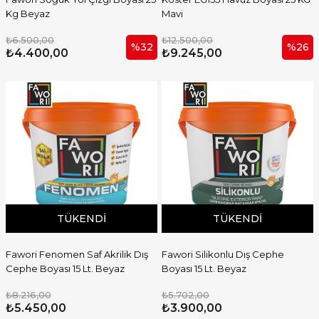
Kg Beyaz
Mavi
₺6.500,00
₺12.500,00
%32
%26
₺4.400,00
₺9.245,00
TÜKENDI
TÜKENDI
Fawori Fenomen Saf Akrilik Dış
Fawori Silikonlu Dış Cephe
Cephe Boyası 15 Lt. Beyaz
Boyası 15 Lt. Beyaz
₺8.216,00
₺5.702,00
₺5.450,00
₺3.900,00