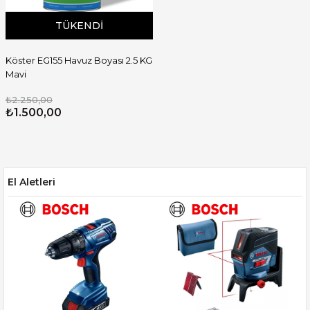
TÜKENDI
Köster EG155 Havuz Boyası 2.5 KG
Mavi
₺2.250,00
₺1.500,00
El Aletleri