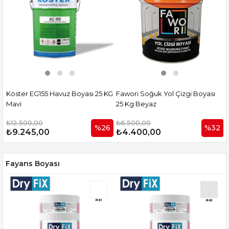
Köster EG155 Havuz Boyası 25 KG
Fawori Soğuk Yol Çizgi Boyası
Mavi
25 Kg Beyaz
₺12.500,00
₺6.500,00
%26
%32
₺9.245,00
₺4.400,00
Fayans Boyası