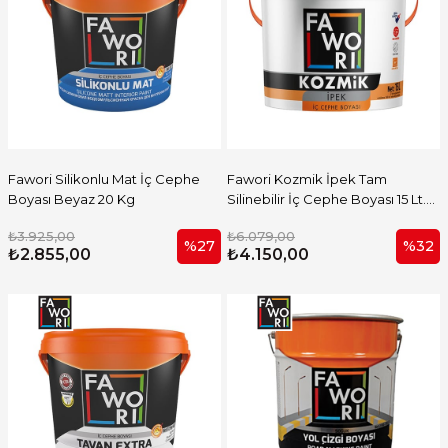
Fawori Silikonlu Mat İç Cephe
Fawori Kozmik İpek Tam
Boyası Beyaz 20 Kg
Silinebilir İç Cephe Boyası 15 Lt.
Beyaz
₺3.925,00
₺6.079,00
%27
%32
₺2.855,00
₺4.150,00