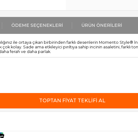
ÖDEME SEÇENEKLERI
ÜRÜN ÖNERILERI
ılığınız ile ortaya çıkan birbirinden farklı desenlerin Momento Style® İ
 çok kolay. Sade ama etkileyici pırıltıya sahip incinin asaletini, farklı to
aha ferah ve daha parlak.