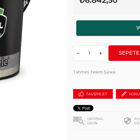
₺6.842,50
Tahmini Teslim Süresi
:
TAVSIYE ET
YORU
ORİJİNAL
AL
ÜRÜN
Sİ