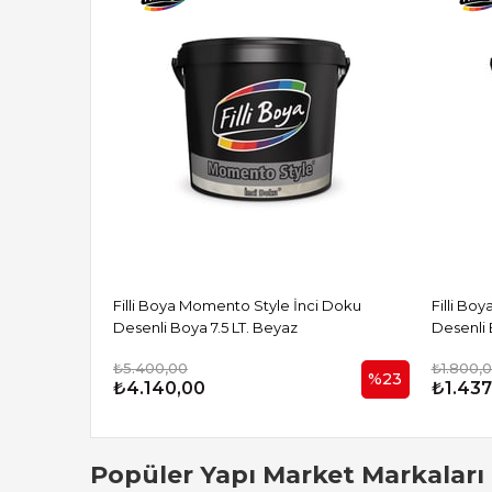
Filli Boya Momento Style İnci Doku
Filli Bo
Desenli Boya 7.5 LT. Beyaz
Desenli 
₺5.400,00
₺1.800,
%23
₺4.140,00
₺1.437
Popüler Yapı Market Markaları