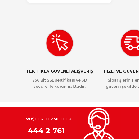
TEK TIKLA GÜVENLİ ALIŞVERİŞ
HIZLI VE GÜVE
256 Bit SSL sertifikası ve 3D
Siparişleriniz en
secure ile korunmaktadır.
güvenli şekilde t
MÜŞTERİ HİZMETLERİ
444 2 761