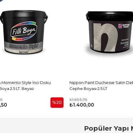
ya Momento Style İnci Doku
Nippon Paint Duchesse Satin Deko
Boya 2.5 LT. Beyaz
Cephe Boyası 2.5 LT
00
₺1.653,75
%20
,50
₺1.400,00
Popüler Yapı 