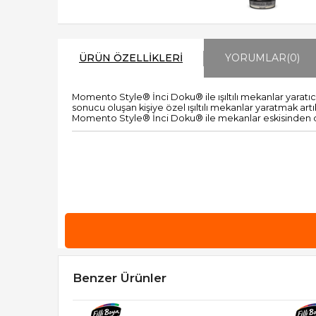
ÜRÜN ÖZELLIKLERI
YORUMLAR
(0)
Momento Style® İnci Doku® ile ışıltılı mekanlar yaratıc
sonucu oluşan kişiye özel ışıltılı mekanlar yaratmak artık
Momento Style® İnci Doku® ile mekanlar eskisinden d
Benzer Ürünler