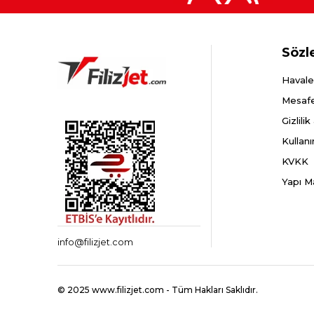
Sözl
Havale
Mesafe
Gizlili
Kullanı
KVKK
Yapı M
info@filizjet.com
© 2025 www.filizjet.com - Tüm Hakları Saklıdır.
Bu E