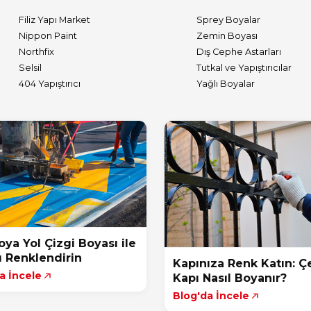
Filiz Yapı Market
Sprey Boyalar
Nippon Paint
Zemin Boyası
Northfix
Dış Cephe Astarları
Selsil
Tutkal ve Yapıştırıcılar
404 Yapıştırıcı
Yağlı Boyalar
Boya Yol Çizgi Boyası ile
rı Renklendirin
Kapınıza Renk Katın: Çe
a İncele
Kapı Nasıl Boyanır?
Blog'da İncele