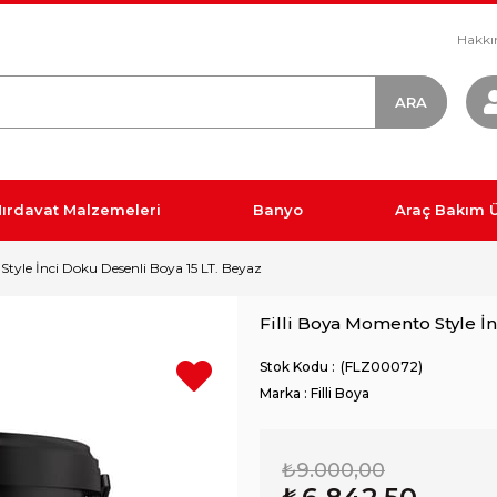
Hakkı
ırdavat Malzemeleri
Banyo
Araç Bakım Ü
Style İnci Doku Desenli Boya 15 LT. Beyaz
Filli Boya Momento Style İ
(FLZ00072)
Marka
:
Filli Boya
₺9.000,00