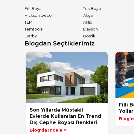
Filli Boya
Tek Boya
Hickson Decor
Akçali
TEM
Akfix
Temtools
Dayson
Derby
Bostik
Blogdan Seçtiklerimiz
Filli 
Son Yıllarda Müstakil
Yolla
Evlerde Kullanılan En Trend
Blog'd
Dış Cephe Boyası Renkleri
Blog'da İncele