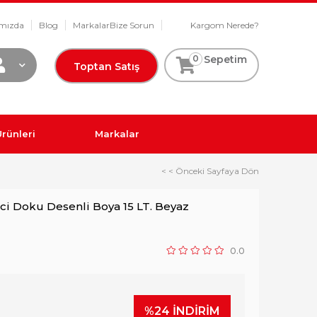
mızda
Blog
Markalar
Bize Sorun
Kargom Nerede?
0
Sepetim
Toptan Satış
rünleri
Markalar
< < Önceki Sayfaya Dön
nci Doku Desenli Boya 15 LT. Beyaz
0.0
%
24
İNDIRIM