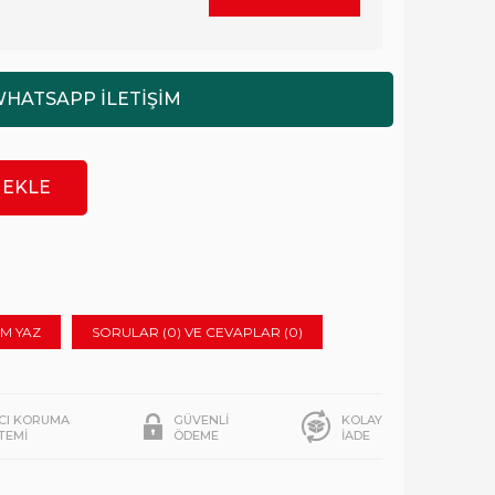
M YAZ
SORULAR (0) VE CEVAPLAR (0)
ICI KORUMA
GÜVENLİ
KOLAY
STEMİ
ÖDEME
İADE