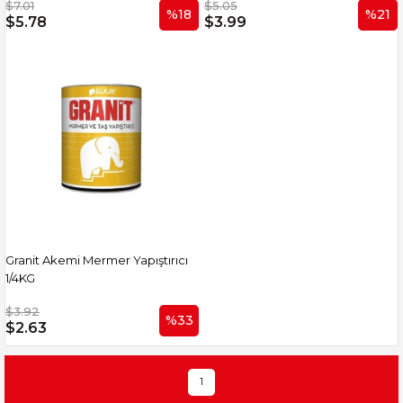
$7.01
$5.05
%18
%21
$5.78
$3.99
Granit Akemi Mermer Yapıştırıcı
1/4KG
$3.92
%33
$2.63
1