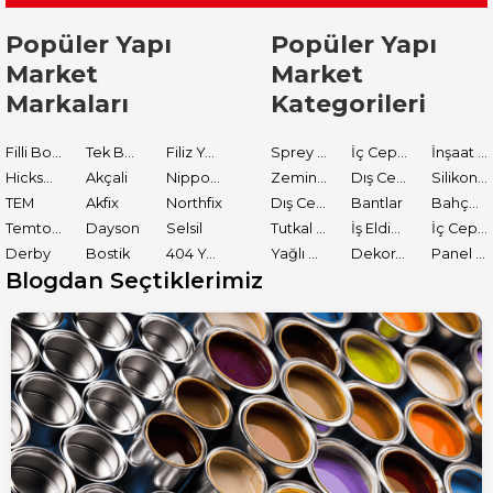
Popüler Yapı
Popüler Yapı
Market
Market
Markaları
Kategorileri
Filli Boya
Tek Boya
Filiz Yapı Market
Sprey Boyalar
İç Cephe Astarları
İnşaat Tamir Malzemeleri
Hickson Decor
Akçali
Nippon Paint
Zemin Boyası
Dış Cephe Boyaları
Silikon ve Mastikler
TEM
Akfix
Northfix
Dış Cephe Astarları
Bantlar
Bahçe El Aletleri
Temtools
Dayson
Selsil
Tutkal ve Yapıştırıcılar
İş Eldiveni
İç Cephe Boyaları
Derby
Bostik
404 Yapıştırıcı
Yağlı Boyalar
Dekoratif Boyalar
Panel Kapı Boyası
Blogdan Seçtiklerimiz