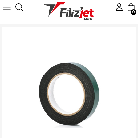
0
Anasayfa
Hırdavat Malzemeleri
Bantlar
Çift Taraflı Bant 5 CM 10 MT