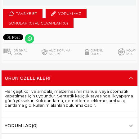
TAVSIYE ET
YORUM YAZ
SORULAR (0) VE CEVAPLAR (0)
ORİJİNAL
ALICI KORUMA
GÜVENLİ
KOLAY
ÜRÜN
SİSTEMİ
ÖDEME
İADE
ÜRÜN ÖZELLIKLERI
Her çeşit koli ve ambalaj malzemesinin manuel veya otomatik
kapatılması için uygundur. Sentetik kauçuk sayesinde ilk yapışma
gücü yüksektir. Koli bantlama, demetleme, ekleme, ambalaj
bantlama gibi kullanım alanları bulunmaktadır.
YORUMLAR
(0)