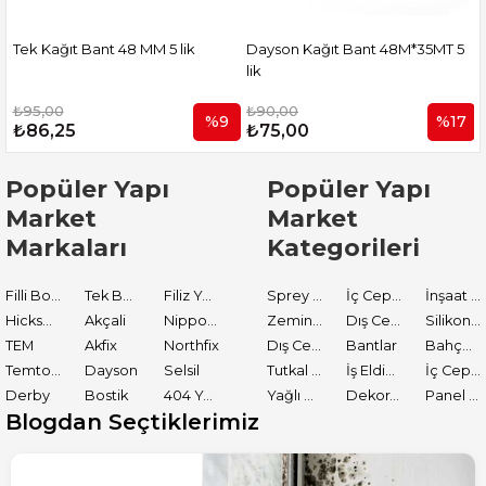
 MM 5 lik
Dayson Kağıt Bant 48M*35MT 5
Dayson Kağıt Bant 
lik
lük
₺90,00
₺75,00
%9
%17
₺75,00
₺65,00
Popüler Yapı
Popüler Yapı
Market
Market
Markaları
Kategorileri
Filli Boya
Tek Boya
Filiz Yapı Market
Sprey Boyalar
İç Cephe Astarları
İnşaat Tamir Malzemeleri
Hickson Decor
Akçali
Nippon Paint
Zemin Boyası
Dış Cephe Boyaları
Silikon ve Mastikler
TEM
Akfix
Northfix
Dış Cephe Astarları
Bantlar
Bahçe El Aletleri
Temtools
Dayson
Selsil
Tutkal ve Yapıştırıcılar
İş Eldiveni
İç Cephe Boyaları
Derby
Bostik
404 Yapıştırıcı
Yağlı Boyalar
Dekoratif Boyalar
Panel Kapı Boyası
Blogdan Seçtiklerimiz