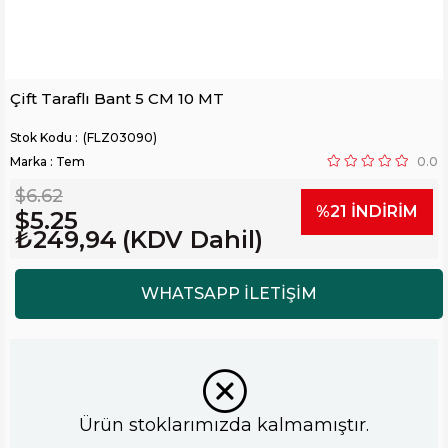
Çift Taraflı Bant 5 CM 10 MT
(FLZ03090)
Marka
:
Tem
0.0
$6.62
%
21
İNDIRIM
$5.25
₺249,94
(KDV Dahil)
Ürün stoklarımızda kalmamıştır.