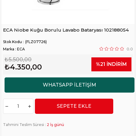
ECA Niobe Kuğu Borulu Lavabo Bataryası 102188054
(FLZ07726)
Marka
:
ECA
0.0
₺5.500,00
%
21
İNDIRIM
₺4.350,00
Tahmini Teslim Süresi
:
2 İş günü