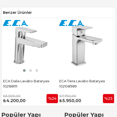
Benzer Ürünler
ECA Tiera Lavabo Bataryası
ECA Tiera Mat Siyah Lavabo
102108989
Bataryası 102108989C1
₺7.750,00
₺8.950,00
%24
%23
%1
₺5.950,00
₺7.975,00
Popüler Yapı
Popüler Yapı