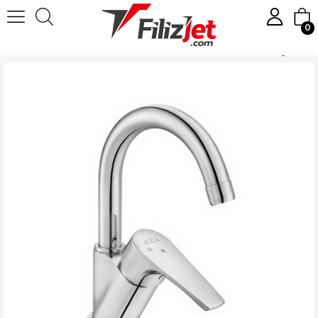
0
Anasayfa
Banyo
Batarya & Musluk
Lavabo Bataryası
ECA Niobe Kuğu Borulu Lavabo Bataryası 102188054