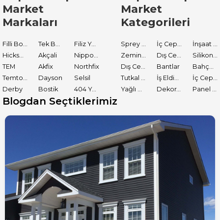
Market
Market
Markaları
Kategorileri
Filli Boya
Tek Boya
Filiz Yapı Market
Sprey Boyalar
İç Cephe Astarları
İnşaat Tamir Malzemeleri
Hickson Decor
Akçali
Nippon Paint
Zemin Boyası
Dış Cephe Boyaları
Silikon ve Mastikler
TEM
Akfix
Northfix
Dış Cephe Astarları
Bantlar
Bahçe El Aletleri
Temtools
Dayson
Selsil
Tutkal ve Yapıştırıcılar
İş Eldiveni
İç Cephe Boyaları
Derby
Bostik
404 Yapıştırıcı
Yağlı Boyalar
Dekoratif Boyalar
Panel Kapı Boyası
Blogdan Seçtiklerimiz