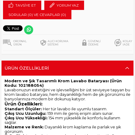
TAVSIYE ET
YORUM YAZ
SORULAR (0) VE CEVAPLAR (0)
ORİJİNAL
ALICI KORUMA
GÜVENLİ
KOLAY
ÜRÜN
SİSTEMİ
ÖDEME
İADE
ÜRÜN ÖZELLIKLERI
Modern ve Şık Tasarımlı Krom Lavabo Bataryası (Ürün
Kodu: 102188054)
Lavabonuzun estetiğini ve işlevselliğini bir üst seviyeye taşıyan bu
krom lavabo bataryası, hem dayanıklılığı hem de şık görünümü ile
banyolarınıza modern bir dokunuş katıyor.
Ürün Özellikleri:
Standart Ölçüler:
Her tür lavabo ile uyumlu tasarım.
Çıkış Ucu Uzunluğu:
159 mm ile geniş erişim alanı sunar.
Çıkış Ucu Yüksekliği:
154 mm yükseklik ile konforlu kullanım
sağlar.
Malzeme ve Renk:
Dayanıklı krom kaplama ile parlak ve şık
görünüm.