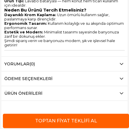
Ürün Tipi:
Lavabo bataryası — hem konut hem ticari kullanım
için idealdir.
Neden Bu Ürünü Tercih Etmelisiniz?
Dayanıklı Krom Kaplama:
Uzun ömürlü kullanım sağlar,
paslanmaya karşı dirençlidir.
Ergonomik Tasarım:
Kullanım kolaylığı ve su akışında optimum
performans sunar.
Estetik ve Modern:
Minimalist tasarımı sayesinde banyonuza
zarif bir dokunuş ekler.
Şimdi sipariş verin ve banyonuzu modern, şık ve işlevsel hale
getirin!
YORUMLAR
(0)
ÖDEME SEÇENEKLERI
ÜRÜN ÖNERILERI