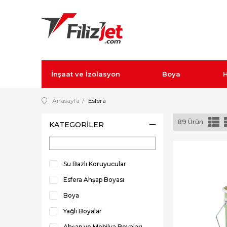
İnşaat ve İzolasyon
Boya
H
Anasayfa
Esfera
89 Ürün
KATEGORILER
Su Bazlı Koruyucular
Esfera Ahşap Boyası
Boya
Yağlı Boyalar
Ahşap ve Mobilya Boyaları