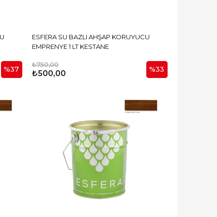
CU
ESFERA SU BAZLI AHŞAP KORUYUCU
EMPRENYE 1 LT KESTANE
₺750,00
%37
%33
₺500,00