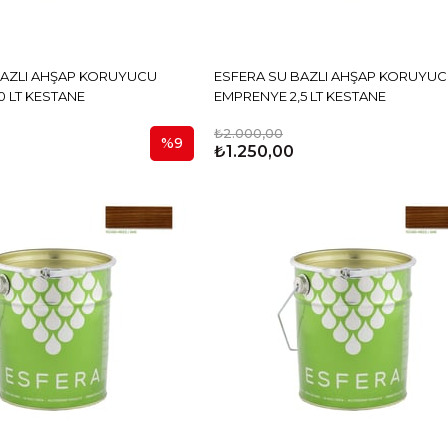
BAZLI AHŞAP KORUYUCU
ESFERA SU BAZLI AHŞAP KORUYU
 LT KESTANE
EMPRENYE 2,5 LT KESTANE
₺2.000,00
%9
₺1.250,00