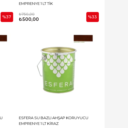
EMPRENYE 1 LT TİK
₺750,00
%37
%33
₺500,00
CU
ESFERA SU BAZLI AHŞAP KORUYUCU
EMPRENYE 1 LT KİRAZ