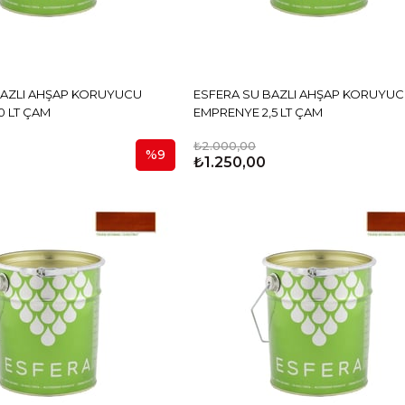
BAZLI AHŞAP KORUYUCU
ESFERA SU BAZLI AHŞAP KORUYU
0 LT ÇAM
EMPRENYE 2,5 LT ÇAM
₺2.000,00
%9
₺1.250,00