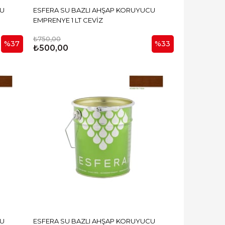
CU
ESFERA SU BAZLI AHŞAP KORUYUCU
EMPRENYE 1 LT CEVİZ
₺750,00
%37
%33
₺500,00
CU
ESFERA SU BAZLI AHŞAP KORUYUCU