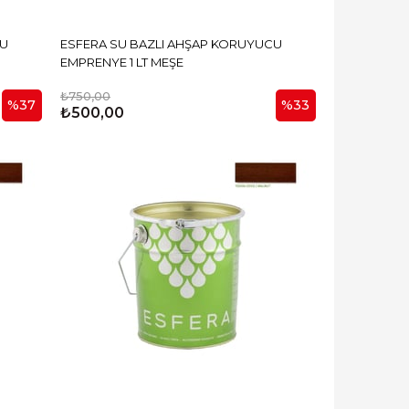
CU
ESFERA SU BAZLI AHŞAP KORUYUCU
EMPRENYE 1 LT MEŞE
₺750,00
%37
%33
₺500,00