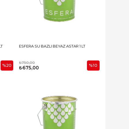
 LT
ESFERA SU BAZLI BEYAZ ASTAR 1 LT
₺750,00
%20
%10
₺675,00