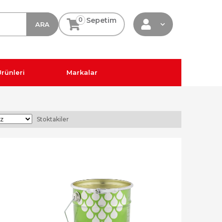
0
Sepetim
rünleri
Markalar
Stoktakiler