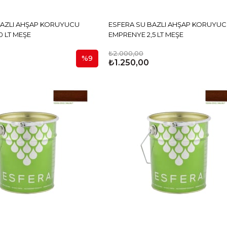
BAZLI AHŞAP KORUYUCU
ESFERA SU BAZLI AHŞAP KORUYU
 LT MEŞE
EMPRENYE 2,5 LT MEŞE
₺2.000,00
%9
₺1.250,00