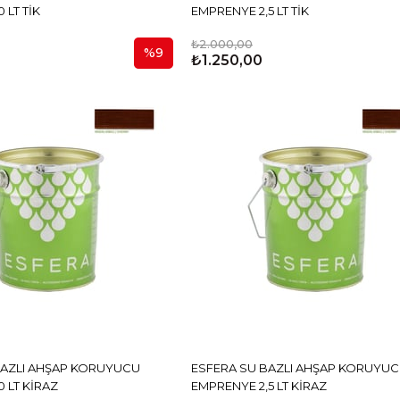
 LT TİK
EMPRENYE 2,5 LT TİK
₺2.000,00
%9
₺1.250,00
BAZLI AHŞAP KORUYUCU
ESFERA SU BAZLI AHŞAP KORUYU
 LT KİRAZ
EMPRENYE 2,5 LT KİRAZ