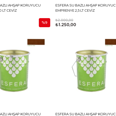
BAZLI AHŞAP KORUYUCU
ESFERA SU BAZLI AHŞAP KORUYU
 LT CEVİZ
EMPRENYE 2,5 LT CEVİZ
₺2.000,00
%9
₺1.250,00
BAZLI AHŞAP KORUYUCU
ESFERA SU BAZLI AHŞAP KORUYU