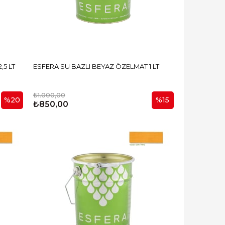
T 2,5 LT
ESFERA SU BAZLI BEYAZ ÖZELMAT 1 LT
₺1.000,00
%20
%15
₺850,00