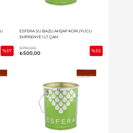
CU
ESFERA SU BAZLI AHŞAP KORUYUCU
EMPRENYE 1 LT ÇAM
₺750,00
%37
%33
₺500,00