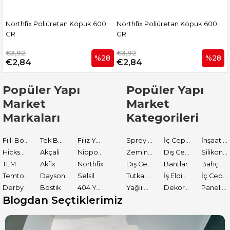
Northfix Poliüretan Köpük 600
Northfix Poliüretan Köpük 600
GR
GR
€3,92
€3,92
%28
%28
€2,84
€2,84
Popüler Yapı
Popüler Yapı
Market
Market
Markaları
Kategorileri
Filli Boya
Tek Boya
Filiz Yapı Market
Sprey Boyalar
İç Cephe Astarları
İnşaat Tamir Malzemeleri
Hickson Decor
Akçali
Nippon Paint
Zemin Boyası
Dış Cephe Boyaları
Silikon ve Mastikler
TEM
Akfix
Northfix
Dış Cephe Astarları
Bantlar
Bahçe El Aletleri
Temtools
Dayson
Selsil
Tutkal ve Yapıştırıcılar
İş Eldiveni
İç Cephe Boyaları
Derby
Bostik
404 Yapıştırıcı
Yağlı Boyalar
Dekoratif Boyalar
Panel Kapı Boyası
Blogdan Seçtiklerimiz