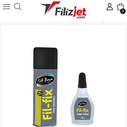
0
Anasayfa
Hırdavat Malzemeleri
Tutkal ve Yapıştırıcılar
Filli Boya Fil-Fix Hızlı Yapıştırıcı 400ML