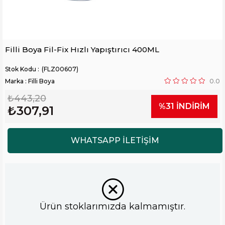
Filli Boya Fil-Fix Hızlı Yapıştırıcı 400ML
(FLZ00607)
Marka
:
Filli Boya
0.0
₺443,20
%
31
İNDIRIM
₺307,91
Ürün stoklarımızda kalmamıştır.