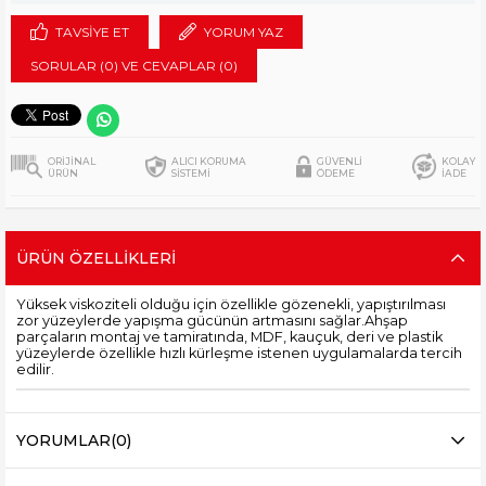
TAVSIYE ET
YORUM YAZ
SORULAR (0) VE CEVAPLAR (0)
ORİJİNAL
ALICI KORUMA
GÜVENLİ
KOLAY
ÜRÜN
SİSTEMİ
ÖDEME
İADE
ÜRÜN ÖZELLIKLERI
Yüksek viskoziteli olduğu için özellikle gözenekli, yapıştırılması
zor yüzeylerde yapışma gücünün artmasını sağlar.Ahşap
parçaların montaj ve tamiratında, MDF, kauçuk, deri ve plastik
yüzeylerde özellikle hızlı kürleşme istenen uygulamalarda tercih
edilir.
YORUMLAR
(0)