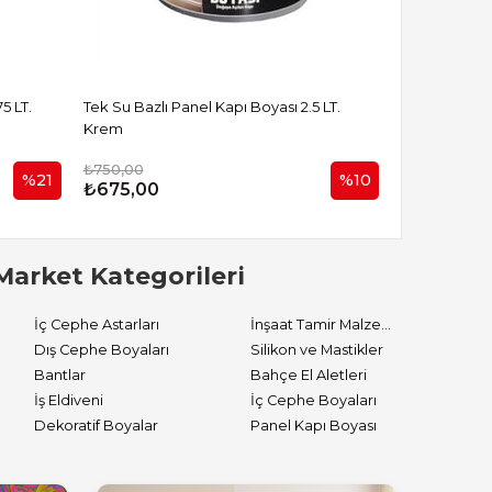
5 LT.
Tek Su Bazlı Panel Kapı Boyası 2.5 LT.
Tek Su Bazlı 
Krem
Krem
₺750,00
₺350,00
%21
%10
₺675,00
₺275,00
Market Kategorileri
İç Cephe Astarları
İnşaat Tamir Malzemeleri
Dış Cephe Boyaları
Silikon ve Mastikler
Bantlar
Bahçe El Aletleri
İş Eldiveni
İç Cephe Boyaları
Dekoratif Boyalar
Panel Kapı Boyası