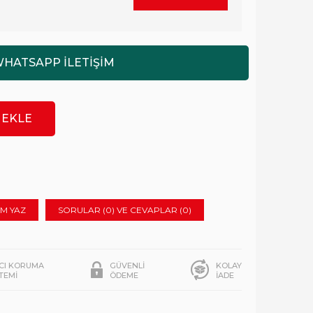
M YAZ
SORULAR (0) VE CEVAPLAR (0)
ICI KORUMA
GÜVENLİ
KOLAY
STEMİ
ÖDEME
İADE