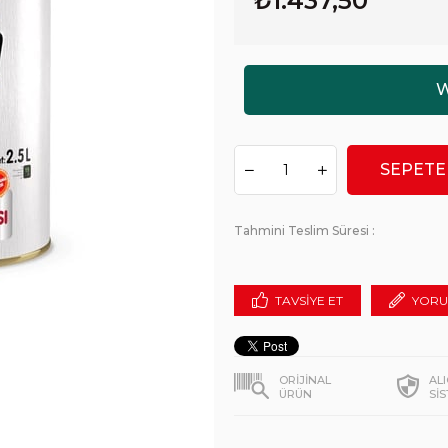
₺1.437,50
Tahmini Teslim Süresi
:
TAVSIYE ET
YORU
ORİJİNAL
AL
ÜRÜN
Sİ