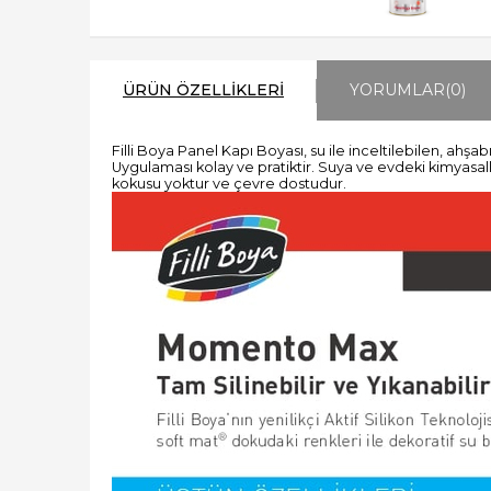
ÜRÜN ÖZELLIKLERI
YORUMLAR
(0)
Filli Boya Panel Kapı Boyası, su ile inceltilebilen, ahş
Uygulaması kolay ve pratiktir. Suya ve evdeki kimyasall
kokusu yoktur ve çevre dostudur.