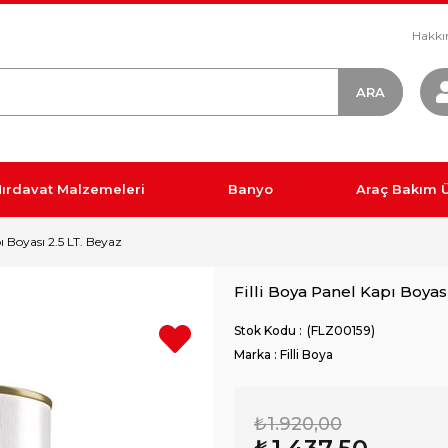
Hakkı
ırdavat Malzemeleri
Banyo
Araç Bakım Ü
ı Boyası 2.5 LT. Beyaz
Filli Boya Panel Kapı Boyas
(FLZ00159)
Marka
:
Filli Boya
₺1.920,00