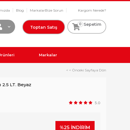
mızda
Blog
Markalar
Bize Sorun
Kargom Nerede?
0
Sepetim
Toptan Satış
rünleri
Markalar
< < Önceki Sayfaya Dön
ı 2.5 LT. Beyaz
5.0
%
25
İNDIRIM