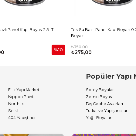
lı Panel Kapı Boyası 2.5 LT.
Tek Su Bazlı Panel Kapı Boyası 0.7
Beyaz
₺350,00
%10
00
₺275,00
Popüler Yapı 
Filiz Yapı Market
Sprey Boyalar
Nippon Paint
Zemin Boyası
Northfix
Dış Cephe Astarları
Selsil
Tutkal ve Yapıştırıcılar
404 Yapıştırıcı
Yağlı Boyalar