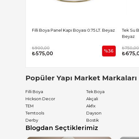
Filli Boya Panel Kapı Boyası 0.75 LT. Beyaz
Tek Su Baz
Beyaz
₺900,00
₺750,00
%36
₺575,00
₺675,
Popüler Yapı Market Markaları
Filli Boya
Tek Boya
Hickson Decor
Akçali
TEM
Akfix
Temtools
Dayson
Derby
Bostik
Blogdan Seçtiklerimiz