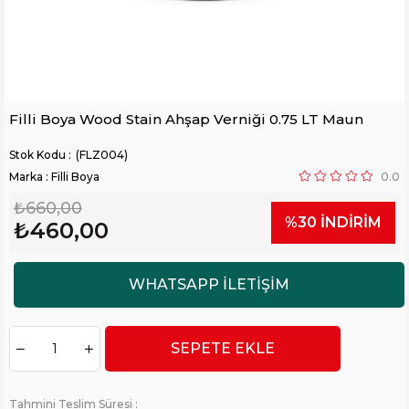
Filli Boya Wood Stain Ahşap Verniği 0.75 LT Maun
(FLZ004)
Marka
:
Filli Boya
0.0
₺660,00
%
30
İNDIRIM
₺460,00
Tahmini Teslim Süresi
: