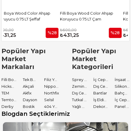
Filli Boya Wood Color Ahşap
Filli Boya Wood Color Ahşap
Koruyucu 0.75 LT Çam
Koruyucu 0.75 LT Sarı Meşe
₺600,00
₺600,00
28
%28
%28
₺431,25
₺431,25
Popüler Yapı
Popüler Yapı
Market
Market
Markaları
Kategorileri
Filli Boya
Tek Boya
Filiz Yapı Market
Sprey Boyalar
İç Cephe Astarları
İnşaat Tamir Malzemeleri
Hickson Decor
Akçali
Nippon Paint
Zemin Boyası
Dış Cephe Boyaları
Silikon ve Mastikler
TEM
Akfix
Northfix
Dış Cephe Astarları
Bantlar
Bahçe El Aletleri
Temtools
Dayson
Selsil
Tutkal ve Yapıştırıcılar
İş Eldiveni
İç Cephe Boyaları
Derby
Bostik
404 Yapıştırıcı
Yağlı Boyalar
Dekoratif Boyalar
Panel Kapı Boyası
Blogdan Seçtiklerimiz