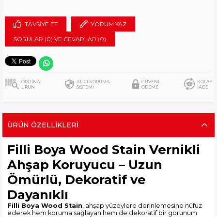
TAVSIYE ET
YORUM YAZ
SORULAR (0) VE CEVAPLAR (0)
ORİJİNAL
ALICI KORUMA
GÜVENLİ
KOLAY
ÜRÜN
SİSTEMİ
ÖDEME
İADE
ÜRÜN ÖZELLIKLERI
Filli Boya Wood Stain Vernikli
Ahşap Koruyucu – Uzun
Ömürlü, Dekoratif ve
Dayanıklı
Filli Boya Wood Stain
, ahşap yüzeylere derinlemesine nüfuz
ederek hem koruma sağlayan hem de dekoratif bir görünüm