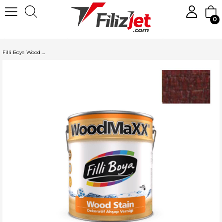
0
Anasayfa
Boya
Ahşap ve Mobilya Boyaları
Filli Boya Ahşap Boyası
Filli Boya Wood Stain Ahşap Verniği 0.75 LT Maun