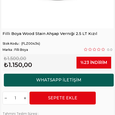
Filli Boya Wood Stain Ahşap Verniği 2.5 LT Kızıl
(FLZ00434)
Marka
:
Filli Boya
0.0
₺1.500,00
%
23
İNDIRIM
₺1.150,00
Tahmini Teslim Süresi
: