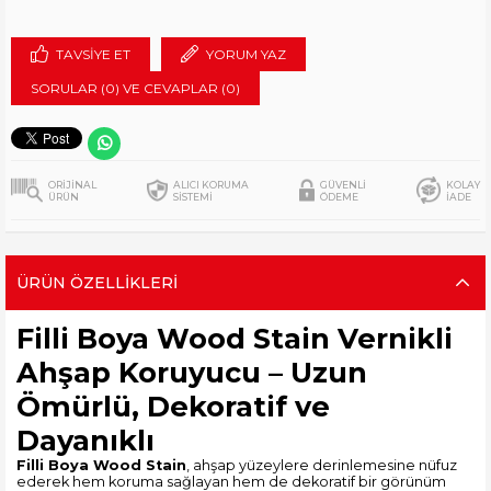
TAVSIYE ET
YORUM YAZ
SORULAR (0) VE CEVAPLAR (0)
ORİJİNAL
ALICI KORUMA
GÜVENLİ
KOLAY
ÜRÜN
SİSTEMİ
ÖDEME
İADE
ÜRÜN ÖZELLIKLERI
Filli Boya Wood Stain Vernikli
Ahşap Koruyucu – Uzun
Ömürlü, Dekoratif ve
Dayanıklı
Filli Boya Wood Stain
, ahşap yüzeylere derinlemesine nüfuz
ederek hem koruma sağlayan hem de dekoratif bir görünüm