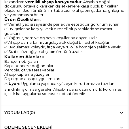
kazandıran
vernikli ahşap koruyucudur
. Ahşabın doğal
dokusunu ortaya çıkarırken dış etkenlere karşı güçlü bir kalkan
oluşturur. Uzun ömürlü film tabakası ile ahşabın çatlama, grileşme
ve yıpranmasını önler.
Ürün Özellikleri:
✅ Vernikli yapısı sayesinde parlak ve estetik bir görünüm sunar.
✅ UV ışınlarına karşı yüksek dirençli olup renklerin solmasını
geciktirir.
✅ Yağmur, nem ve dış hava koşullarına dayanıklıdır.
✅ Ahşap damarlarını vurgulayarak doğal bir estetik sağlar.
✅ Uygulaması kolaydır, fırça veya rulo ile homojen şekilde yayılır.
✅ Su itici özelliğiyle ahşabın ömrünü uzatır.
Kullanım Alanları:
Bahçe mobilyaları
Kapı, pencere doğramaları
Pergola, çit ve teras yapıları
Ahşap kaplama yüzeyler
Dış cephe ahşap uygulamaları
⚠️
Uyarı:
Uygulama yapılacak yüzeyin kuru, temiz ve tozdan
arındırılmış olması gerekir. Ahşabın daha uzun ömürlü korunması
için ilk kat uygulama sonrası ikinci kat önerilir.
YORUMLAR
(0)
ÖDEME SEÇENEKLERI