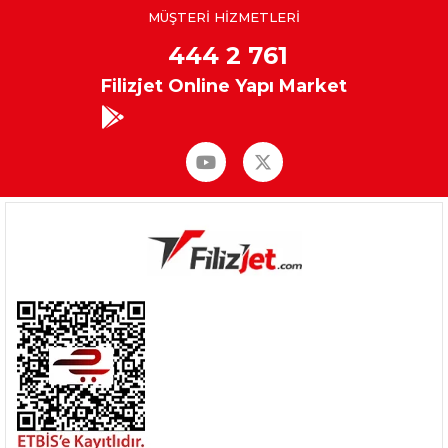
MÜŞTERİ HİZMETLERİ
444 2 761
Filizjet Online Yapı Market