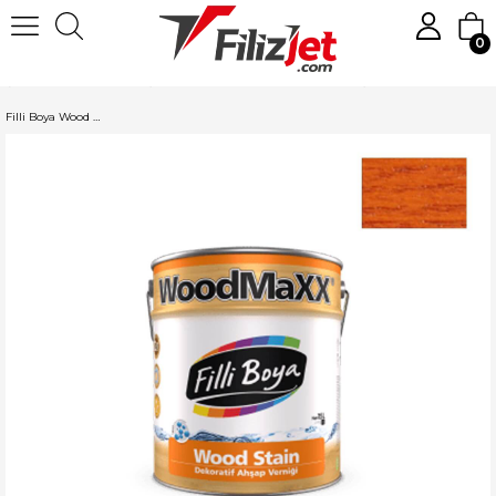
0
Anasayfa
Boya
Ahşap ve Mobilya Boyaları
Filli Boya Ahşap Boyası
Filli Boya Wood Stain Ahşap Verniği 2.5 LT Kızıl