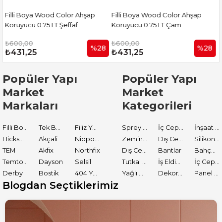
Filli Boya Wood Color Ahşap
Filli Boya Wood Color Ahşap
Koruyucu 0.75 LT Çam
Koruyucu 0.75 LT Sarı Meşe
₺600,00
₺600,00
8
%28
%28
₺431,25
₺431,25
Popüler Yapı
Popüler Yapı
Market
Market
Markaları
Kategorileri
Filli Boya
Tek Boya
Filiz Yapı Market
Sprey Boyalar
İç Cephe Astarları
İnşaat Tamir Malzemeleri
Hickson Decor
Akçali
Nippon Paint
Zemin Boyası
Dış Cephe Boyaları
Silikon ve Mastikler
TEM
Akfix
Northfix
Dış Cephe Astarları
Bantlar
Bahçe El Aletleri
Temtools
Dayson
Selsil
Tutkal ve Yapıştırıcılar
İş Eldiveni
İç Cephe Boyaları
Derby
Bostik
404 Yapıştırıcı
Yağlı Boyalar
Dekoratif Boyalar
Panel Kapı Boyası
Blogdan Seçtiklerimiz