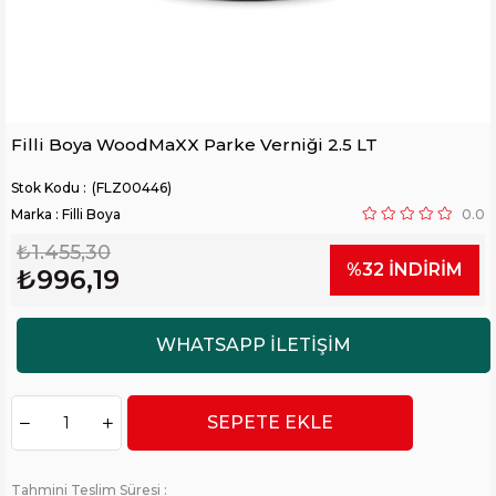
Filli Boya WoodMaXX Parke Verniği 2.5 LT
(FLZ00446)
Marka
:
Filli Boya
0.0
₺1.455,30
%
32
İNDIRIM
₺996,19
Tahmini Teslim Süresi
: