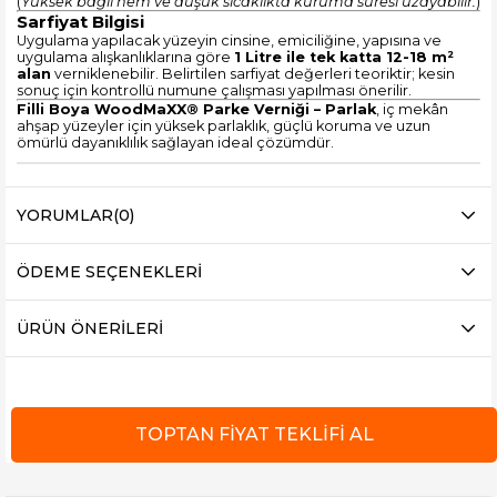
(
Yüksek bağıl nem ve düşük sıcaklıkta kuruma süresi uzayabilir.
)
Sarfiyat Bilgisi
Uygulama yapılacak yüzeyin cinsine, emiciliğine, yapısına ve
uygulama alışkanlıklarına göre
1 Litre ile tek katta 12-18 m²
alan
verniklenebilir. Belirtilen sarfiyat değerleri teoriktir; kesin
sonuç için kontrollü numune çalışması yapılması önerilir.
Filli Boya WoodMaXX® Parke Verniği – Parlak
, iç mekân
ahşap yüzeyler için yüksek parlaklık, güçlü koruma ve uzun
ömürlü dayanıklılık sağlayan ideal çözümdür.
YORUMLAR
(0)
ÖDEME SEÇENEKLERI
ÜRÜN ÖNERILERI