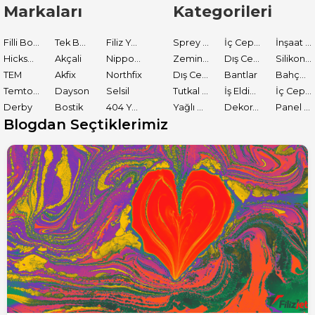
Markaları
Kategorileri
Filli Boya
Tek Boya
Filiz Yapı Market
Sprey Boyalar
İç Cephe Astarları
İnşaat Tamir Malzemeleri
Hickson Decor
Akçali
Nippon Paint
Zemin Boyası
Dış Cephe Boyaları
Silikon ve Mastikler
TEM
Akfix
Northfix
Dış Cephe Astarları
Bantlar
Bahçe El Aletleri
Temtools
Dayson
Selsil
Tutkal ve Yapıştırıcılar
İş Eldiveni
İç Cephe Boyaları
Derby
Bostik
404 Yapıştırıcı
Yağlı Boyalar
Dekoratif Boyalar
Panel Kapı Boyası
Blogdan Seçtiklerimiz