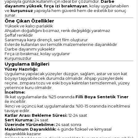
yapısıyla günlük kullanım için ideal bir çözümdür.
Darbe
dayanımı yüksek
,
fırça izi bırakmayan
, kolay uygulanabilen
ve
kurşunsuz
yapısıyla hem güvenli hem de estetik bir sonuç
sunar.
Öne Çıkan Özellikler
Yüksek ve kalıcı parlaklık
Ahşabın doğallığını bozmaz, renk değişikliği yaratmaz
Şeffaf renklidir
Sararmaya karşı dirençli, sert film oluşturur
Evlerde kullanılan sıvı temizlik malzemelerine dayanıklıdır
Darbe dayanımı yüksektir
Fırça izi bırakmaz, kolay uygulanır
Kurşunsuzdur
Uygulama Bilgileri
Yüzey Hazırlığı:
Uygulama yapılacak yüzeyler düzgün, sağlam, astar ve son kat
boyayı taşıyabilecek durumda olmalıdır. Ahşap yüzeylerdeki
reçine, zımpara tozu ve eski boya kalıntıları temizlenmeli, yüzey
yeterince kuru olmalıdır.
İnceltme:
İlk kat uygulamalarda: %25 oranında
Filli Boya Sentetik Tiner
ile inceltilir.
İkinci ve üçüncü kat uygulamalarda: %10-15 oranında inceltilmesi
tavsiye edilir.
Katlar Arası Bekleme Süresi:
12-24 saat
Sert Kuruma:
24 saat
Üzerinde Yürünebilme:
24 saat sonra
Maksimum Dayanıklılık:
4 günde fiziksel ve kimyasal
dayanıklılık kazanır