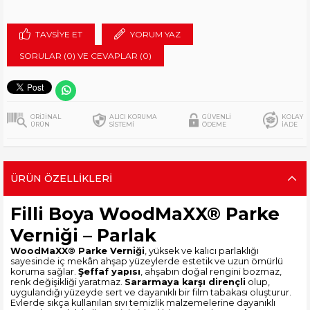
TAVSIYE ET
YORUM YAZ
SORULAR (0) VE CEVAPLAR (0)
ORİJİNAL
ALICI KORUMA
GÜVENLİ
KOLAY
ÜRÜN
SİSTEMİ
ÖDEME
İADE
ÜRÜN ÖZELLIKLERI
Filli Boya WoodMaXX® Parke
Verniği – Parlak
WoodMaXX® Parke Verniği
, yüksek ve kalıcı parlaklığı
sayesinde iç mekân ahşap yüzeylerde estetik ve uzun ömürlü
koruma sağlar.
Şeffaf yapısı
, ahşabın doğal rengini bozmaz,
renk değişikliği yaratmaz.
Sararmaya karşı dirençli
olup,
uygulandığı yüzeyde sert ve dayanıklı bir film tabakası oluşturur.
Evlerde sıkça kullanılan sıvı temizlik malzemelerine dayanıklı