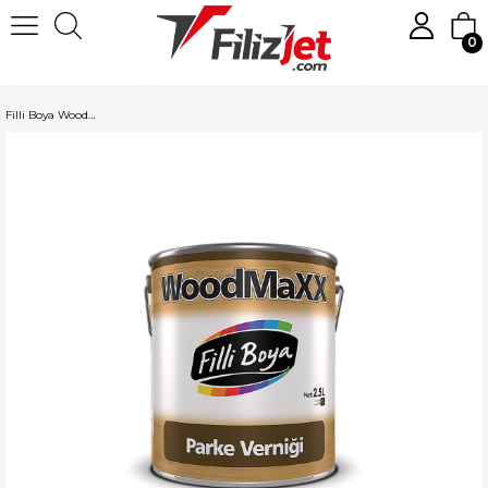
0
Anasayfa
Boya
Ahşap ve Mobilya Boyaları
Filli Boya Ahşap Boyası
Filli Boya WoodMaXX Parke Verniği 2.5 LT