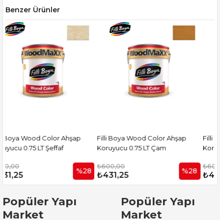
Benzer Ürünler
Filli Boya Wood Color Ahşap
Filli Boya Wood Color Ahşap
Koruyucu 0.75 LT Çam
Koruyucu 0.75 LT Sarı Meşe
₺600,00
₺600,00
28
%28
%28
₺431,25
₺431,25
Popüler Yapı
Popüler Yapı
Market
Market