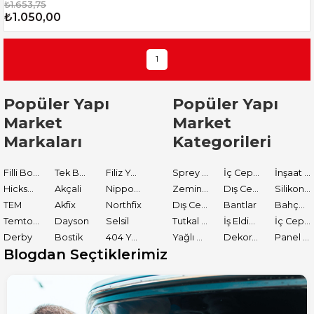
₺1.653,75
₺1.050,00
1
Popüler Yapı
Popüler Yapı
Market
Market
Markaları
Kategorileri
Filli Boya
Tek Boya
Filiz Yapı Market
Sprey Boyalar
İç Cephe Astarları
İnşaat Tamir Malzemeleri
Hickson Decor
Akçali
Nippon Paint
Zemin Boyası
Dış Cephe Boyaları
Silikon ve Mastikler
TEM
Akfix
Northfix
Dış Cephe Astarları
Bantlar
Bahçe El Aletleri
Temtools
Dayson
Selsil
Tutkal ve Yapıştırıcılar
İş Eldiveni
İç Cephe Boyaları
Derby
Bostik
404 Yapıştırıcı
Yağlı Boyalar
Dekoratif Boyalar
Panel Kapı Boyası
Blogdan Seçtiklerimiz