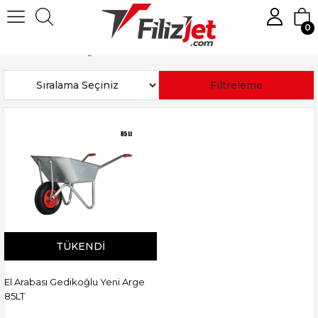
0
Anasayfa
Gedikoğlu
Sıralama
Filtreleme
TÜKENDI
El Arabası Gedikoğlu Yeni Arge
85LT