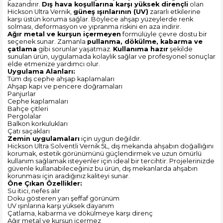
kazandırır.
Dış hava koşullarına karşı yüksek dirençli
olan
Hickson Ultra Vernik,
güneş ışınlarının (UV)
zararlı etkilerine
karşı üstün koruma sağlar. Böylece ahşap yüzeylerde renk
solması, deformasyon ve yıpranma riskini en aza indirir.
Ağır metal ve kurşun içermeyen
formülüyle çevre dostu bir
seçenek sunar. Zamanla
pullanma, dökülme, kabarma ve
çatlama
gibi sorunlar yaşatmaz.
Kullanıma hazır
şekilde
sunulan ürün, uygulamada kolaylık sağlar ve profesyonel sonuçlar
elde etmenize yardımcı olur.
Uygulama Alanları:
Tüm dış cephe ahşap kaplamaları
Ahşap kapı ve pencere doğramaları
Panjurlar
Cephe kaplamaları
Bahçe çitleri
Pergolalar
Balkon korkulukları
Çatı saçakları
Zemin uygulamaları
için uygun değildir.
Hickson Ultra Solventli Vernik 5L, dış mekanda ahşabın doğallığını
korumak, estetik görünümünü güçlendirmek ve uzun ömürlü
kullanım sağlamak isteyenler için ideal bir tercihtir. Projelerinizde
güvenle kullanabileceğiniz bu ürün, dış mekanlarda ahşabın
korunması için aradığınız kaliteyi sunar.
Öne Çıkan Özellikler:
Su itici, nefes alır
Doku gösteren yarı şeffaf görünüm
UV ışınlarına karşı yüksek dayanım
Çatlama, kabarma ve dökülmeye karşı direnç
Ağır metal ve kurşun içermez