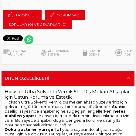
TAVSIYE ET
YORUM YAZ
SORULAR (0) VE CEVAPLAR (0)
ORİJİNAL
ALICI KORUMA
GÜVENLİ
KOLAY
ÜRÜN
SİSTEMİ
ÖDEME
İADE
ÜRÜN ÖZELLIKLERI
Hickson Ultra Solventli Vernik 5L - Dış Mekan Ahşaplar
İçin Üstün Koruma ve Estetik
Hickson Ultra Solventli Vernik, dış mekan ahşap yüzeyleriniz için
geliştirilmiş, üstün performanslı bir koruma çözümüdür.
Su itici
özelliği sayesinde ahşabın içine su geçişini engellerken,
nefes
alabilen yapısı
ile ahşap içerisindeki nemin dışarı çıkmasına izin
verir. Bu sayede ahşabın doğal dengesini korur ve uzun yıllar
boyunca dayanıklı kalmasını sağlar.
Doku gösteren yarı şeffaf
yapısı sayesinde, ahşabın doğal
güzelliğini ve dokusunu vurgular, yüzeye estetik bir görünüm