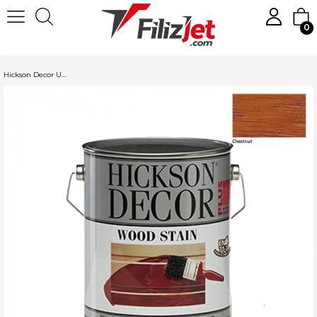
0
Anasayfa
Boya
Ahşap ve Mobilya Boyaları
Hickson Decor Vernik
Hickson Decor Ultra Solventli Vernik 2,5L. Chestunt