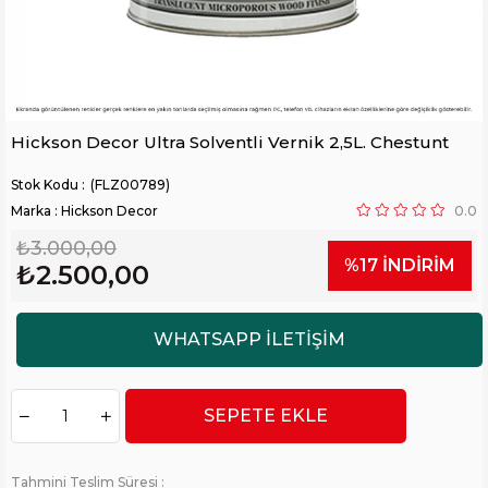
Hickson Decor Ultra Solventli Vernik 2,5L. Chestunt
(FLZ00789)
Marka
:
Hickson Decor
0.0
₺3.000,00
%
17
İNDIRIM
₺2.500,00
Tahmini Teslim Süresi
: