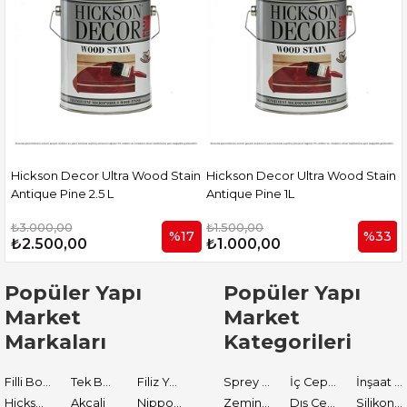
Stain
Hickson Decor Ultra Wood Stain
Hickson Decor Ultra Solventli
Antique Pine 1L
Vernik 5L. Natural
₺1.500,00
₺6.000,00
%17
%33
%2
₺1.000,00
₺4.750,00
Popüler Yapı
Popüler Yapı
Market
Market
Markaları
Kategorileri
Filli Boya
Tek Boya
Filiz Yapı Market
Sprey Boyalar
İç Cephe Astarları
İnşaat Tamir Malzemeleri
Hickson Decor
Akçali
Nippon Paint
Zemin Boyası
Dış Cephe Boyaları
Silikon ve Mastikler