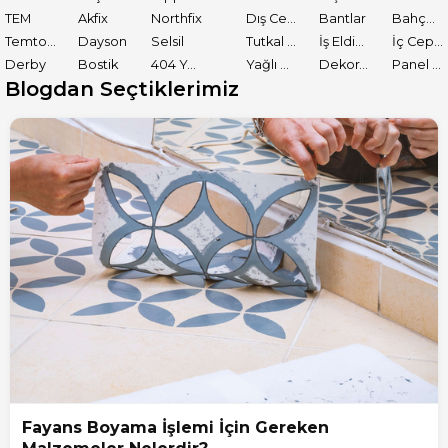
TEM
Akfix
Northfix
Dış Cephe Astarları
Bantlar
Bahçe El Aletleri
Temtools
Dayson
Selsil
Tutkal ve Yapıştırıcılar
İş Eldiveni
İç Cephe Boyaları
Derby
Bostik
404 Yapıştırıcı
Yağlı Boyalar
Dekoratif Boyalar
Panel Kapı Boyası
Blogdan Seçtiklerimiz
Fayans Boyama İşlemi İçin Gereken