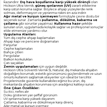
kazandırır.
Dış hava koşullarına karşı yüksek dirençli
olan
Hickson Ultra Vernik,
güneş ışınlarının (UV)
zararlı etkilerine
karşı üstün koruma sağlar. Böylece ahşap yüzeylerde renk
solması, deformasyon ve yıpranma riskini en aza indirir.
Ağır metal ve kurşun içermeyen
formülüyle çevre dostu bir
seçenek sunar. Zamanla
pullanma, dökülme, kabarma ve
çatlama
gibi sorunlar yaşatmaz.
Kullanıma hazır
şekilde
sunulan ürün, uygulamada kolaylık sağlar ve profesyonel sonuçlar
elde etmenize yardımcı olur.
Uygulama Alanları:
Tüm dış cephe ahşap kaplamaları
Ahşap kapı ve pencere doğramaları
Panjurlar
Cephe kaplamaları
Bahçe çitleri
Pergolalar
Balkon korkulukları
Çatı saçakları
Zemin uygulamaları
için uygun değildir.
Hickson Ultra Solventli Vernik 5L Natural, dış mekanda ahşabın
doğallığını korumak, estetik görünümünü güçlendirmek ve uzun
ömürlü kullanım sağlamak isteyenler için ideal bir tercihtir.
Projelerinizde güvenle kullanabileceğiniz bu ürün, dış
mekanlarda ahşabın korunması için aradığınız kaliteyi sunar.
Öne Çıkan Özellikler:
Su itici, nefes alır
Doku gösteren yarı şeffaf görünüm
UV ışınlarına karşı yüksek dayanım
Çatlama, kabarma ve dökülmeye karşı direnç
Ağır metal ve kurşun içermez