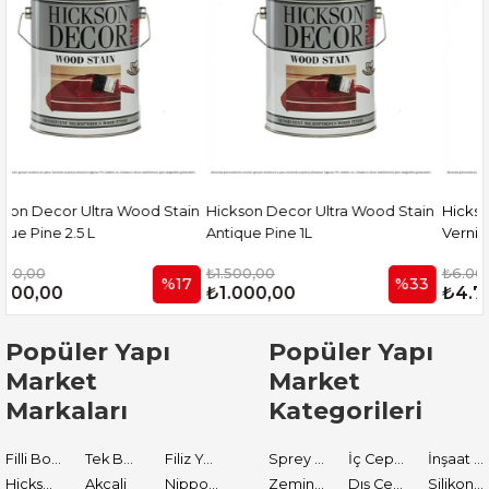
ain
Hickson Decor Ultra Wood Stain
Hickson Decor Ultra Solventli
Antique Pine 1L
Vernik 5L. Natural
₺1.500,00
₺6.000,00
7
%33
%21
₺1.000,00
₺4.750,00
Popüler Yapı
Popüler Yapı
Market
Market
Markaları
Kategorileri
Filli Boya
Tek Boya
Filiz Yapı Market
Sprey Boyalar
İç Cephe Astarları
İnşaat Tamir Malzemeleri
Hickson Decor
Akçali
Nippon Paint
Zemin Boyası
Dış Cephe Boyaları
Silikon ve Mastikler