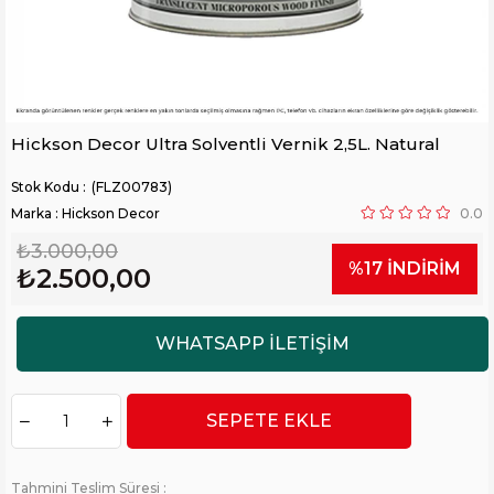
Hickson Decor Ultra Solventli Vernik 2,5L. Natural
(FLZ00783)
Marka
:
Hickson Decor
0.0
₺3.000,00
%
17
İNDIRIM
₺2.500,00
Tahmini Teslim Süresi
: