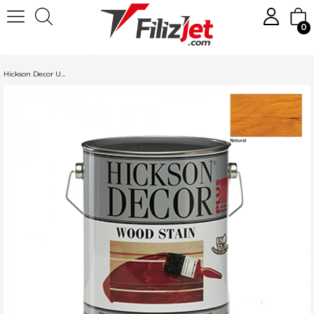
0
Anasayfa
Boya
Ahşap ve Mobilya Boyaları
Hickson Decor Vernik
Hickson Decor Ultra Solventli Vernik 2,5L. Natural