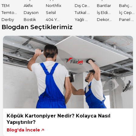
TEM
Akfix
Northfix
Dış Cephe Astarları
Bantlar
Bahçe El Aletleri
Temtools
Dayson
Selsil
Tutkal ve Yapıştırıcılar
İş Eldiveni
İç Cephe Boyaları
Derby
Bostik
404 Yapıştırıcı
Yağlı Boyalar
Dekoratif Boyalar
Panel Kapı Boyası
Blogdan Seçtiklerimiz
Köpük Kartonpiyer Nedir? Kolayca Nasıl
Yapıştırılır?
Blog'da İncele