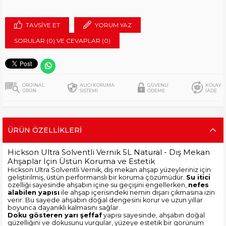
TAVSIYE ET
YORUM YAZ
SORULAR (0) VE CEVAPLAR (0)
ORİJİNAL
ALICI KORUMA
GÜVENLİ
KOLAY
ÜRÜN
SİSTEMİ
ÖDEME
İADE
ÜRÜN ÖZELLIKLERI
Hickson Ultra Solventli Vernik 5L Natural - Dış Mekan
Ahşaplar İçin Üstün Koruma ve Estetik
Hickson Ultra Solventli Vernik, dış mekan ahşap yüzeyleriniz için
geliştirilmiş, üstün performanslı bir koruma çözümüdür.
Su itici
özelliği sayesinde ahşabın içine su geçişini engellerken,
nefes
alabilen yapısı
ile ahşap içerisindeki nemin dışarı çıkmasına izin
verir. Bu sayede ahşabın doğal dengesini korur ve uzun yıllar
boyunca dayanıklı kalmasını sağlar.
Doku gösteren yarı şeffaf
yapısı sayesinde, ahşabın doğal
güzelliğini ve dokusunu vurgular, yüzeye estetik bir görünüm