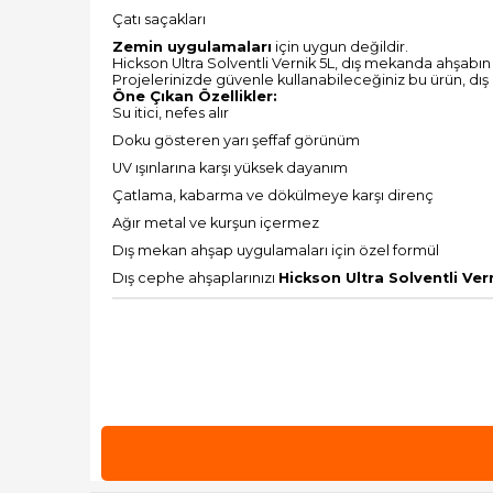
Çatı saçakları
Zemin uygulamaları
için uygun değildir.
Hickson Ultra Solventli Vernik 5L, dış mekanda ahşabın
Projelerinizde güvenle kullanabileceğiniz bu ürün, dış
Öne Çıkan Özellikler:
Su itici, nefes alır
Doku gösteren yarı şeffaf görünüm
UV ışınlarına karşı yüksek dayanım
Çatlama, kabarma ve dökülmeye karşı direnç
Ağır metal ve kurşun içermez
Dış mekan ahşap uygulamaları için özel formül
Dış cephe ahşaplarınızı
Hickson Ultra Solventli Ver