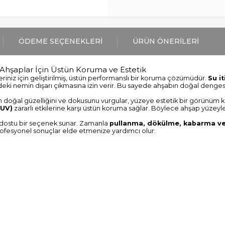
ÖDEME SEÇENEKLERI
ÜRÜN ÖNERILERI
 Ahşaplar İçin Üstün Koruma ve Estetik
riniz için geliştirilmiş, üstün performanslı bir koruma çözümüdür.
Su it
ndeki nemin dışarı çıkmasına izin verir. Bu sayede ahşabın doğal dengesi
n doğal güzelliğini ve dokusunu vurgular, yüzeye estetik bir görünüm k
(UV)
zararlı etkilerine karşı üstün koruma sağlar. Böylece ahşap yüzey
dostu bir seçenek sunar. Zamanla
pullanma, dökülme, kabarma v
rofesyonel sonuçlar elde etmenize yardımcı olur.