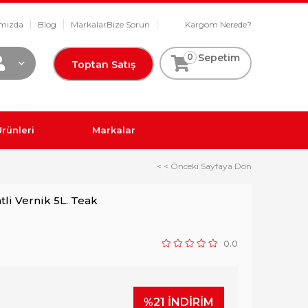
mızda
Blog
Markalar
Bize Sorun
Kargom Nerede?
0
Sepetim
Toptan Satış
rünleri
Markalar
< < Önceki Sayfaya Dön
li Vernik 5L. Teak
0.0
%
21
İNDIRIM