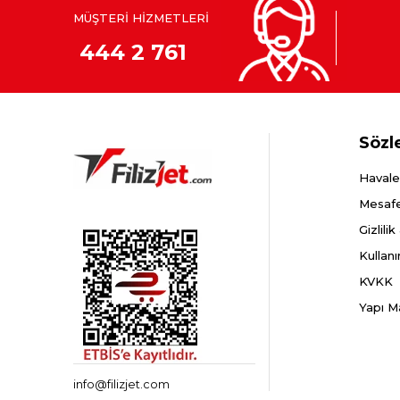
MÜŞTERİ HİZMETLERİ
444 2 761
Sözl
Havale
Mesafe
Gizlili
Kullanı
KVKK
Yapı M
info@filizjet.com