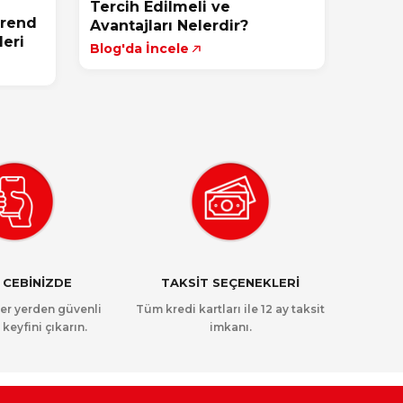
Tercih Edilmeli ve
Trend
Avantajları Nelerdir?
eri
Blog'da İncele
 CEBİNİZDE
TAKSİT SEÇENEKLERİ
her yerden güvenli
Tüm kredi kartları ile 12 ay taksit
 keyfini çıkarın.
imkanı.