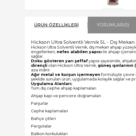
ÜRÜN ÖZELLIKLERI
YORUMLAR
(0)
Hickson Ultra Solventli Vernik 5L - Dış Mekan
Hickson Ultra Solventli Vernik, dış mekan ahşap yüzeyle
engellerken,
nefes alabilen yapısı
ile ahşap içerisi
sağlar.
Doku gösteren yarı şeffaf
yapısı sayesinde, ahşabı
dirençli
olan Hickson Ultra Vernik,
güneş ışınlarının 
aza indirir.
Ağır metal ve kurşun içermeyen
formülüyle çevre 
şekilde sunulan ürün, uygulamada kolaylık sağlar ve p
Uygulama Alanları:
Tüm dış cephe ahşap kaplamaları
Ahşap kapı ve pencere doğramaları
Panjurlar
Cephe kaplamaları
Bahçe çitleri
Pergolalar
Balkon korkulukları