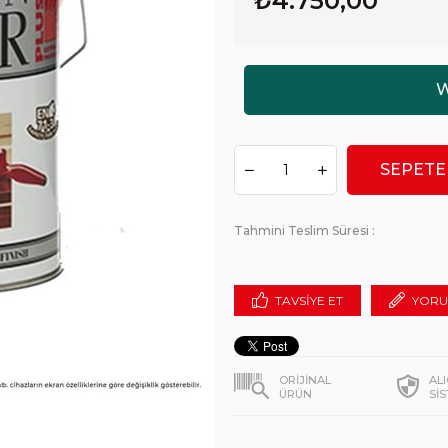
₺4.750,00
Tahmini Teslim Süresi
:
TAVSIYE ET
YORU
ORİJİNAL
AL
ÜRÜN
Sİ