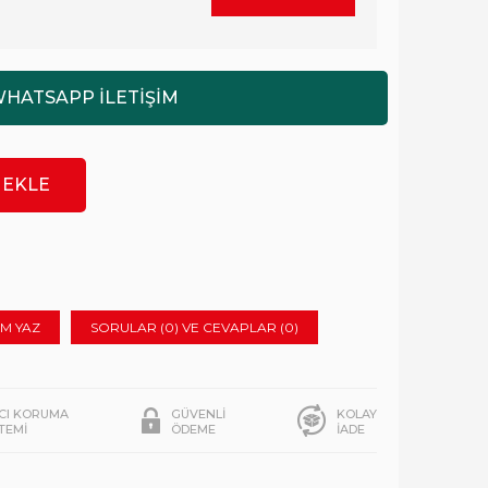
M YAZ
SORULAR (0) VE CEVAPLAR (0)
ICI KORUMA
GÜVENLİ
KOLAY
STEMİ
ÖDEME
İADE