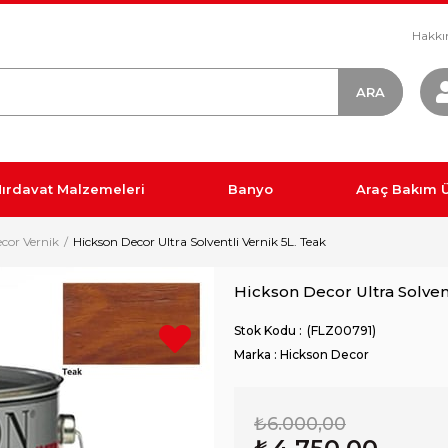
Hakkı
ırdavat Malzemeleri
Banyo
Araç Bakım Ü
cor Vernik
Hickson Decor Ultra Solventli Vernik 5L. Teak
Hickson Decor Ultra Solvent
(FLZ00791)
Marka
:
Hickson Decor
₺6.000,00