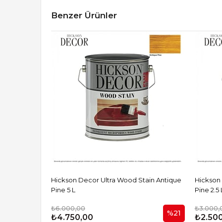
Benzer Ürünler
Hickson Decor Ultra Wood Stain Antique
Hickson 
Pine 5 L
Pine 2.5 
₺6.000,00
₺3.000,
%21
₺4.750,00
₺2.50