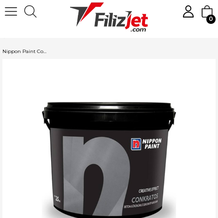
0
Anasayfa
Boya
Dekoratif Boyalar
Nippon Paint Dekoratif Boya
Nippon Paint Conkratos Aventurin Yeşil 25 KG.