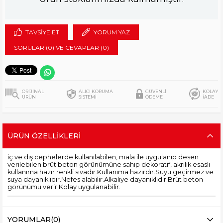
TAVSIYE ET
YORUM YAZ
SORULAR (0) VE CEVAPLAR (0)
ORİJİNAL
ALICI KORUMA
GÜVENLİ
KOLAY
ÜRÜN
SİSTEMİ
ÖDEME
İADE
ÜRÜN ÖZELLIKLERI
iç ve dış cephelerde kullanılabilen, mala ile uygulanıp desen
verilebilen brüt beton görünümüne sahip dekoratif, akrilik esaslı
kullanıma hazır renkli sıvadır.Kullanıma hazırdır.Suyu geçirmez ve
suya dayanıklıdır.Nefes alabilir.Alkaliye dayanıklıdır.Brüt beton
görünümü verir.Kolay uygulanabilir.
YORUMLAR
(0)