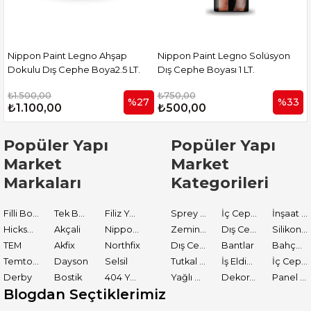
no Ahşap
Nippon Paint Legno Solüsyon
Nippon Paint Shine Pa
Boya2.5 LT.
Dış Cephe Boyası 1 LT.
Dış Cephe Koruyucu 2
₺750,00
₺2.500,00
%27
%33
₺500,00
₺1.750,00
Popüler Yapı
Popüler Yapı
Market
Market
Markaları
Kategorileri
Filli Boya
Tek Boya
Filiz Yapı Market
Sprey Boyalar
İç Cephe Astarları
İnşaat Tamir Malzemeleri
Hickson Decor
Akçali
Nippon Paint
Zemin Boyası
Dış Cephe Boyaları
Silikon ve Mastikler
TEM
Akfix
Northfix
Dış Cephe Astarları
Bantlar
Bahçe El Aletleri
Temtools
Dayson
Selsil
Tutkal ve Yapıştırıcılar
İş Eldiveni
İç Cephe Boyaları
Derby
Bostik
404 Yapıştırıcı
Yağlı Boyalar
Dekoratif Boyalar
Panel Kapı Boyası
Blogdan Seçtiklerimiz