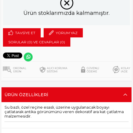
Ürün stoklarımızda kalmamıştır.
TAVSIYE ET
YORUM YAZ
SORULAR (0) VE CEVAPLAR (0)
ORİJİNAL
ALICI KORUMA
GÜVENLİ
KOLAY
ÜRÜN
SİSTEMİ
ÖDEME
İADE
ÜRÜN ÖZELLIKLERI
Su bazlı, özel reçine esaslı, üzerine uygulanacak boyayı
çatlatarak antika görünümünü veren dekoratif ara kat çatlatma
malzemesidir.