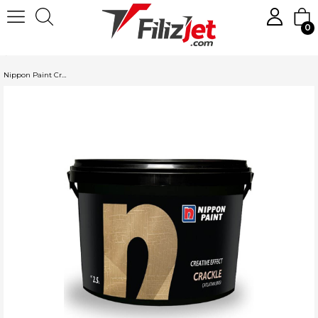
0
Anasayfa
Boya
Dekoratif Boyalar
Nippon Paint Dekoratif Boya
Nippon Paint Crackle Medium Çatlatma Efektli Boya 1.25 Lt