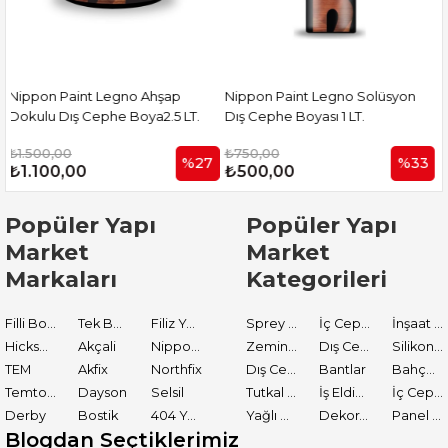
Nippon Paint Legno Solüsyon
Nippon Paint Shine Parlak Şeff
T.
Dış Cephe Boyası 1 LT.
Dış Cephe Koruyucu 2.5 L
₺750,00
₺2.500,00
%27
%33
%3
₺500,00
₺1.750,00
Popüler Yapı
Popüler Yapı
Market
Market
Markaları
Kategorileri
Filli Boya
Tek Boya
Filiz Yapı Market
Sprey Boyalar
İç Cephe Astarları
İnşaat Tamir Malzemeleri
Hickson Decor
Akçali
Nippon Paint
Zemin Boyası
Dış Cephe Boyaları
Silikon ve Mastikler
TEM
Akfix
Northfix
Dış Cephe Astarları
Bantlar
Bahçe El Aletleri
Temtools
Dayson
Selsil
Tutkal ve Yapıştırıcılar
İş Eldiveni
İç Cephe Boyaları
Derby
Bostik
404 Yapıştırıcı
Yağlı Boyalar
Dekoratif Boyalar
Panel Kapı Boyası
Blogdan Seçtiklerimiz