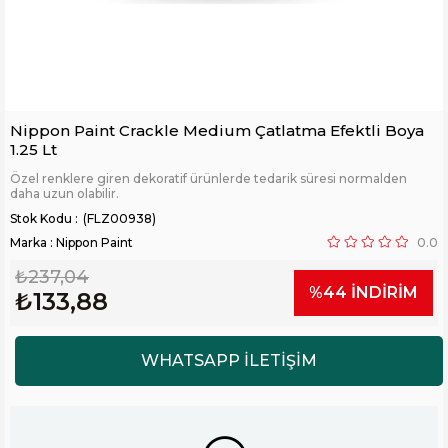
Nippon Paint Crackle Medium Çatlatma Efektli Boya
1.25 Lt
Özel renklere giren dekoratif ürünlerde tedarik süresi normalden
daha uzun olabilir.
(FLZ00938)
Marka
:
Nippon Paint
0.0
₺237,04
%
44
İNDIRIM
₺133,88