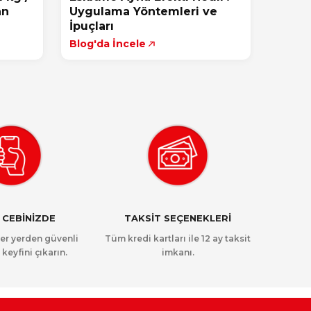
an
Uygulama Yöntemleri ve
İpuçları
Blog'da İncele
 CEBİNİZDE
TAKSİT SEÇENEKLERİ
her yerden güvenli
Tüm kredi kartları ile 12 ay taksit
 keyfini çıkarın.
imkanı.