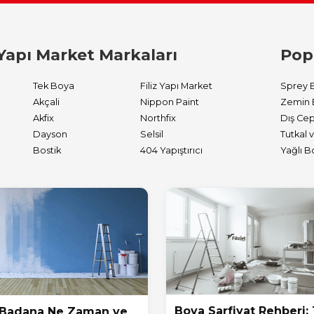
Yapı Market Markaları
Pop
Tek Boya
Filiz Yapı Market
Sprey 
Akçali
Nippon Paint
Zemin 
Akfix
Northfix
Dayson
Selsil
Bostik
404 Yapıştırıcı
Yağlı B
Boya Sarfiyat Rehberi: 
 Badana Ne Zaman ve