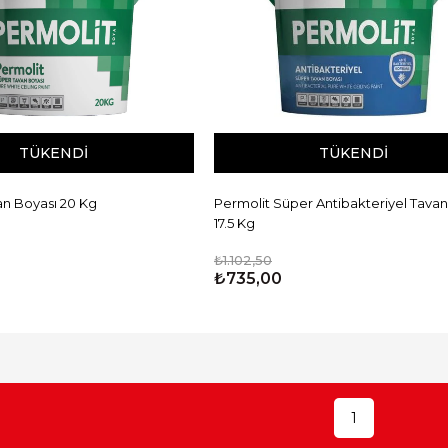
TÜKENDI
TÜKENDI
an Boyası 20 Kg
Permolit Süper Antibakteriyel Tavan
17.5 Kg
₺1.102,50
₺735,00
1