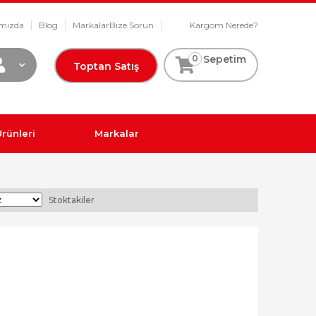
mızda
Blog
Markalar
Bize Sorun
Kargom Nerede?
0
Sepetim
Toptan Satış
rünleri
Markalar
Stoktakiler