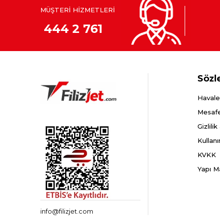
MÜŞTERİ HİZMETLERİ
444 2 761
Sözl
Havale
Mesafe
Gizlili
Kullanı
KVKK
Yapı M
info@filizjet.com