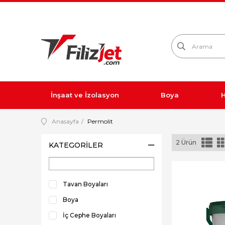
İnşaat ve İzolasyon
Boya
H
Anasayfa
Permolit
2 Ürün
KATEGORILER
Tavan Boyaları
Boya
İç Cephe Boyaları