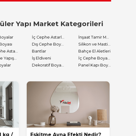
üler Yapı Market Kategorileri
Boyalar
İç Cephe Astarları
İnşaat Tamir Malzemeleri
Boyası
Dış Cephe Boyaları
Silikon ve Mastikler
Dış Cephe Astarları
Bantlar
Bahçe El Aletleri
Tutkal ve Yapıştırıcılar
İş Eldiveni
İç Cephe Boyaları
oyalar
Dekoratif Boyalar
Panel Kapı Boyası
1 kg /
Eskitme Ayna Efekti Nedir?