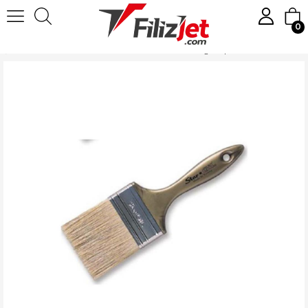
0
Anasayfa
Boya
Fırça ve Rulo
Boya Fırçaları
Stargil Süper Kestirme Fırça Plastik Sap 4 No 04240