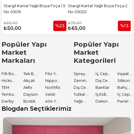
ğlı Boya Fırça 1.5
Stargil Kartal Yağlı Boya Fırça 2
Stargil Kartal Yağlı
No 05020
No 05025
₺75,00
₺90,00
%23
%13
₺65,00
₺75,00
Popüler Yapı
Popüler Yapı
Market
Market
Markaları
Kategorileri
Filli Boya
Tek Boya
Filiz Yapı Market
Sprey Boyalar
İç Cephe Astarları
İnşaat Tamir Malzemeleri
Hickson Decor
Akçali
Nippon Paint
Zemin Boyası
Dış Cephe Boyaları
Silikon ve Mastikler
TEM
Akfix
Northfix
Dış Cephe Astarları
Bantlar
Bahçe El Aletleri
Temtools
Dayson
Selsil
Tutkal ve Yapıştırıcılar
İş Eldiveni
İç Cephe Boyaları
Derby
Bostik
404 Yapıştırıcı
Yağlı Boyalar
Dekoratif Boyalar
Panel Kapı Boyası
Blogdan Seçtiklerimiz