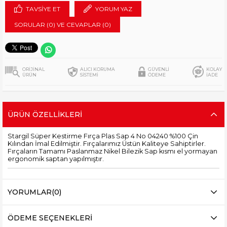
TAVSIYE ET
YORUM YAZ
SORULAR (0) VE CEVAPLAR (0)
ORİJİNAL
ALICI KORUMA
GÜVENLİ
KOLAY
ÜRÜN
SİSTEMİ
ÖDEME
İADE
ÜRÜN ÖZELLIKLERI
Stargil Süper Kestirme Fırça Plas Sap 4 No 04240 %100 Çin
Kılından İmal Edilmiştir. Fırçalarımız Üstün Kaliteye Sahiptirler.
Fırçaların Tamamı Paslanmaz Nikel Bilezik Sap kısmı el yormayan
ergonomik saptan yapılmıştır.
YORUMLAR
(0)
ÖDEME SEÇENEKLERI