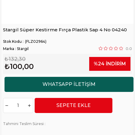
Stargil Süper Kestirme Fırça Plastik Sap 4 No 04240
(FLZ02964)
Marka
:
Stargil
0.0
₺132,30
%
24
İNDIRIM
₺100,00
Tahmini Teslim Süresi
: