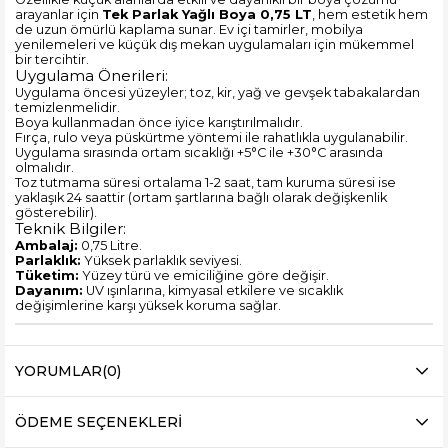
arayanlar için
Tek Parlak Yağlı Boya 0,75 LT
, hem estetik hem
de uzun ömürlü kaplama sunar. Ev içi tamirler, mobilya
yenilemeleri ve küçük dış mekan uygulamaları için mükemmel
bir tercihtir.
Uygulama Önerileri:
Uygulama öncesi yüzeyler; toz, kir, yağ ve gevşek tabakalardan
temizlenmelidir.
Boya kullanmadan önce iyice karıştırılmalıdır.
Fırça, rulo veya püskürtme yöntemi ile rahatlıkla uygulanabilir.
Uygulama sırasında ortam sıcaklığı +5°C ile +30°C arasında
olmalıdır.
Toz tutmama süresi ortalama 1-2 saat, tam kuruma süresi ise
yaklaşık 24 saattir (ortam şartlarına bağlı olarak değişkenlik
gösterebilir).
Teknik Bilgiler:
Ambalaj:
0,75 Litre.
Parlaklık:
Yüksek parlaklık seviyesi.
Tüketim:
Yüzey türü ve emiciliğine göre değişir.
Dayanım:
UV ışınlarına, kimyasal etkilere ve sıcaklık
değişimlerine karşı yüksek koruma sağlar.
YORUMLAR
(0)
ÖDEME SEÇENEKLERI