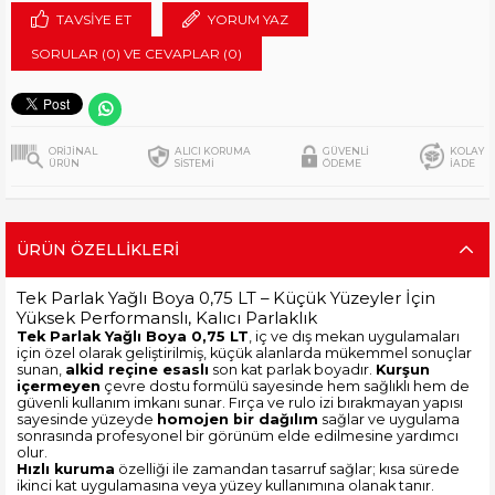
TAVSIYE ET
YORUM YAZ
SORULAR (0) VE CEVAPLAR (0)
ORİJİNAL
ALICI KORUMA
GÜVENLİ
KOLAY
ÜRÜN
SİSTEMİ
ÖDEME
İADE
ÜRÜN ÖZELLIKLERI
Tek Parlak Yağlı Boya 0,75 LT – Küçük Yüzeyler İçin
Yüksek Performanslı, Kalıcı Parlaklık
Tek Parlak Yağlı Boya 0,75 LT
, iç ve dış mekan uygulamaları
için özel olarak geliştirilmiş, küçük alanlarda mükemmel sonuçlar
sunan,
alkid reçine esaslı
son kat parlak boyadır.
Kurşun
içermeyen
çevre dostu formülü sayesinde hem sağlıklı hem de
güvenli kullanım imkanı sunar. Fırça ve rulo izi bırakmayan yapısı
sayesinde yüzeyde
homojen bir dağılım
sağlar ve uygulama
sonrasında profesyonel bir görünüm elde edilmesine yardımcı
olur.
Hızlı kuruma
özelliği ile zamandan tasarruf sağlar; kısa sürede
ikinci kat uygulamasına veya yüzey kullanımına olanak tanır.