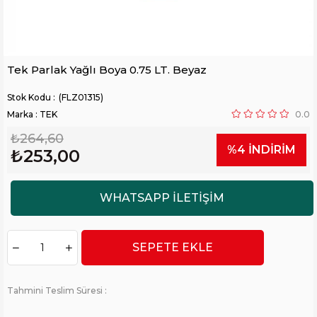
Tek Parlak Yağlı Boya 0.75 LT. Beyaz
(FLZ01315)
Marka
:
TEK
0.0
₺264,60
%
4
İNDIRIM
₺253,00
Tahmini Teslim Süresi
: