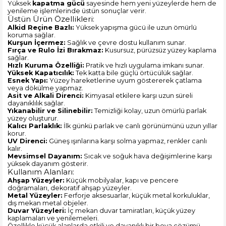
Yüksek
kapatma gücü
sayesinde hem yeni yüzeylerde hem de
yenileme işlemlerinde üstün sonuçlar verir.
Üstün Ürün Özellikleri:
Alkid Reçine Bazlı:
Yüksek yapışma gücü ile uzun ömürlü
koruma sağlar.
Kurşun İçermez:
Sağlık ve çevre dostu kullanım sunar.
Fırça ve Rulo İzi Bırakmaz:
Kusursuz, pürüzsüz yüzey kaplama
sağlar.
Hızlı Kuruma Özelliği:
Pratik ve hızlı uygulama imkanı sunar.
Yüksek Kapatıcılık:
Tek katta bile güçlü örtücülük sağlar.
Esnek Yapı:
Yüzey hareketlerine uyum göstererek çatlama
veya dökülme yapmaz.
Asit ve Alkali Direnci:
Kimyasal etkilere karşı uzun süreli
dayanıklılık sağlar.
Yıkanabilir ve Silinebilir:
Temizliği kolay, uzun ömürlü parlak
yüzey oluşturur.
Kalıcı Parlaklık:
İlk günkü parlak ve canlı görünümünü uzun yıllar
korur.
UV Direnci:
Güneş ışınlarına karşı solma yapmaz, renkler canlı
kalır.
Mevsimsel Dayanım:
Sıcak ve soğuk hava değişimlerine karşı
yüksek dayanım gösterir.
Kullanım Alanları:
Ahşap Yüzeyler:
Küçük mobilyalar, kapı ve pencere
doğramaları, dekoratif ahşap yüzeyler.
Metal Yüzeyler:
Ferforje aksesuarlar, küçük metal korkuluklar,
dış mekan metal objeler.
Duvar Yüzeyleri:
İç mekan duvar tamiratları, küçük yüzey
kaplamaları ve yenilemeleri.
Özellikle küçük alanlarda etkili ve dayanıklı bir boya çözümü