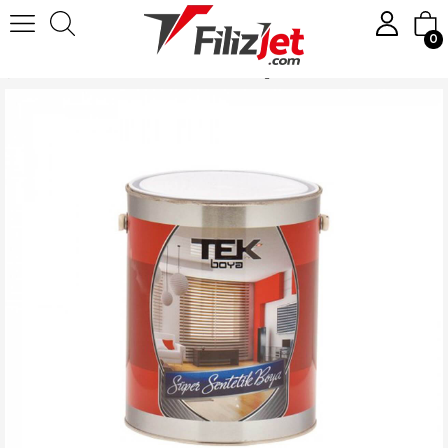
0
Anasayfa
Boya
Yağlı Boyalar
Tek Parlak Yağlı Boya 0.75 LT. Beyaz