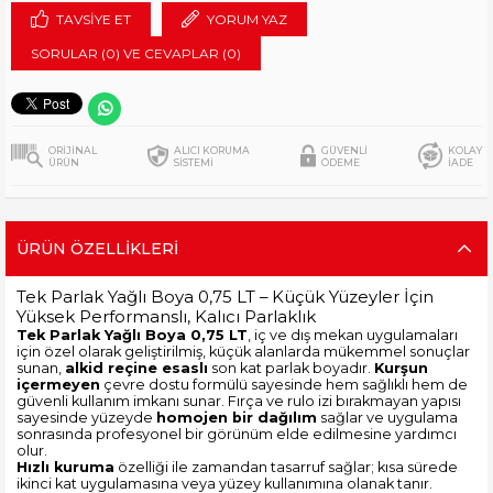
TAVSIYE ET
YORUM YAZ
SORULAR (0) VE CEVAPLAR (0)
ORİJİNAL
ALICI KORUMA
GÜVENLİ
KOLAY
ÜRÜN
SİSTEMİ
ÖDEME
İADE
ÜRÜN ÖZELLIKLERI
Tek Parlak Yağlı Boya 0,75 LT – Küçük Yüzeyler İçin
Yüksek Performanslı, Kalıcı Parlaklık
Tek Parlak Yağlı Boya 0,75 LT
, iç ve dış mekan uygulamaları
için özel olarak geliştirilmiş, küçük alanlarda mükemmel sonuçlar
sunan,
alkid reçine esaslı
son kat parlak boyadır.
Kurşun
içermeyen
çevre dostu formülü sayesinde hem sağlıklı hem de
güvenli kullanım imkanı sunar. Fırça ve rulo izi bırakmayan yapısı
sayesinde yüzeyde
homojen bir dağılım
sağlar ve uygulama
sonrasında profesyonel bir görünüm elde edilmesine yardımcı
olur.
Hızlı kuruma
özelliği ile zamandan tasarruf sağlar; kısa sürede
ikinci kat uygulamasına veya yüzey kullanımına olanak tanır.