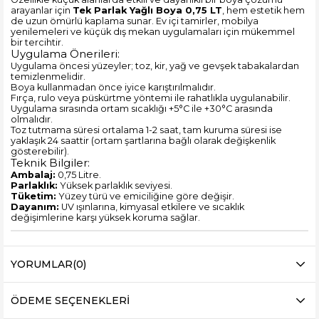
arayanlar için
Tek Parlak Yağlı Boya 0,75 LT
, hem estetik hem
de uzun ömürlü kaplama sunar. Ev içi tamirler, mobilya
yenilemeleri ve küçük dış mekan uygulamaları için mükemmel
bir tercihtir.
Uygulama Önerileri:
Uygulama öncesi yüzeyler; toz, kir, yağ ve gevşek tabakalardan
temizlenmelidir.
Boya kullanmadan önce iyice karıştırılmalıdır.
Fırça, rulo veya püskürtme yöntemi ile rahatlıkla uygulanabilir.
Uygulama sırasında ortam sıcaklığı +5°C ile +30°C arasında
olmalıdır.
Toz tutmama süresi ortalama 1-2 saat, tam kuruma süresi ise
yaklaşık 24 saattir (ortam şartlarına bağlı olarak değişkenlik
gösterebilir).
Teknik Bilgiler:
Ambalaj:
0,75 Litre.
Parlaklık:
Yüksek parlaklık seviyesi.
Tüketim:
Yüzey türü ve emiciliğine göre değişir.
Dayanım:
UV ışınlarına, kimyasal etkilere ve sıcaklık
değişimlerine karşı yüksek koruma sağlar.
YORUMLAR
(0)
ÖDEME SEÇENEKLERI