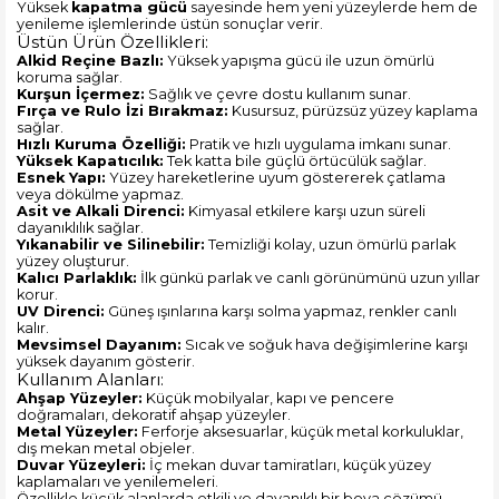
Yüksek
kapatma gücü
sayesinde hem yeni yüzeylerde hem de
yenileme işlemlerinde üstün sonuçlar verir.
Üstün Ürün Özellikleri:
Alkid Reçine Bazlı:
Yüksek yapışma gücü ile uzun ömürlü
koruma sağlar.
Kurşun İçermez:
Sağlık ve çevre dostu kullanım sunar.
Fırça ve Rulo İzi Bırakmaz:
Kusursuz, pürüzsüz yüzey kaplama
sağlar.
Hızlı Kuruma Özelliği:
Pratik ve hızlı uygulama imkanı sunar.
Yüksek Kapatıcılık:
Tek katta bile güçlü örtücülük sağlar.
Esnek Yapı:
Yüzey hareketlerine uyum göstererek çatlama
veya dökülme yapmaz.
Asit ve Alkali Direnci:
Kimyasal etkilere karşı uzun süreli
dayanıklılık sağlar.
Yıkanabilir ve Silinebilir:
Temizliği kolay, uzun ömürlü parlak
yüzey oluşturur.
Kalıcı Parlaklık:
İlk günkü parlak ve canlı görünümünü uzun yıllar
korur.
UV Direnci:
Güneş ışınlarına karşı solma yapmaz, renkler canlı
kalır.
Mevsimsel Dayanım:
Sıcak ve soğuk hava değişimlerine karşı
yüksek dayanım gösterir.
Kullanım Alanları:
Ahşap Yüzeyler:
Küçük mobilyalar, kapı ve pencere
doğramaları, dekoratif ahşap yüzeyler.
Metal Yüzeyler:
Ferforje aksesuarlar, küçük metal korkuluklar,
dış mekan metal objeler.
Duvar Yüzeyleri:
İç mekan duvar tamiratları, küçük yüzey
kaplamaları ve yenilemeleri.
Özellikle küçük alanlarda etkili ve dayanıklı bir boya çözümü