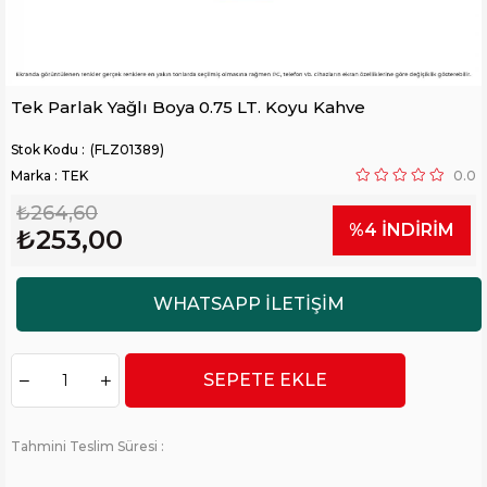
Tek Parlak Yağlı Boya 0.75 LT. Koyu Kahve
(FLZ01389)
Marka
:
TEK
0.0
₺264,60
%
4
İNDIRIM
₺253,00
Tahmini Teslim Süresi
: