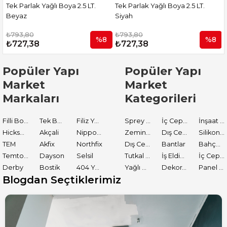
T.
Tek Parlak Yağlı Boya 2.5 LT.
Tek Parlak Yağlı Boya 2,5 LT.
Siyah
Anterasit Gri
₺793,80
₺793,80
%8
%8
₺727,38
₺727,38
Popüler Yapı
Popüler Yapı
Market
Market
Markaları
Kategorileri
Filli Boya
Tek Boya
Filiz Yapı Market
Sprey Boyalar
İç Cephe Astarları
İnşaat Tamir Malzemeleri
Hickson Decor
Akçali
Nippon Paint
Zemin Boyası
Dış Cephe Boyaları
Silikon ve Mastikler
TEM
Akfix
Northfix
Dış Cephe Astarları
Bantlar
Bahçe El Aletleri
Temtools
Dayson
Selsil
Tutkal ve Yapıştırıcılar
İş Eldiveni
İç Cephe Boyaları
Derby
Bostik
404 Yapıştırıcı
Yağlı Boyalar
Dekoratif Boyalar
Panel Kapı Boyası
Blogdan Seçtiklerimiz