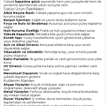
Yüksek
kapatma gücü
sayesinde hem yeni yüzeylerde hem de
yenileme işlemlerinde üstün sonuçlar verir.
Üstün Ürün Özellikleri:
Alkid Reçine Bazlı:
Yüksek yapışma gücü ile uzun ömürlü
koruma sağlar.
Kurşun İçermez:
Sağlık ve çevre dostu kullanım sunar.
Fırça ve Rulo İzi Bırakmaz:
Kusursuz, pürüzsüz yüzey kaplama
sağlar.
Hızlı Kuruma Özelliği:
Pratik ve hızlı uygulama imkanı sunar.
Yüksek Kapatıcılık:
Tek katta bile güçlü örtücülük sağlar.
Esnek Yapı:
Yüzey hareketlerine uyum göstererek çatlama
veya dökülme yapmaz.
Asit ve Alkali Direnci:
Kimyasal etkilere karşı uzun süreli
dayanıklılık sağlar.
Yıkanabilir ve Silinebilir:
Temizliği kolay, uzun ömürlü parlak
yüzey oluşturur.
Kalıcı Parlaklık:
İlk günkü parlak ve canlı görünümünü uzun yıllar
korur.
UV Direnci:
Güneş ışınlarına karşı solma yapmaz, renkler canlı
kalır.
Mevsimsel Dayanım:
Sıcak ve soğuk hava değişimlerine karşı
yüksek dayanım gösterir.
Kullanım Alanları:
Ahşap Yüzeyler:
Küçük mobilyalar, kapı ve pencere
doğramaları, dekoratif ahşap yüzeyler.
Metal Yüzeyler:
Ferforje aksesuarlar, küçük metal korkuluklar,
dış mekan metal objeler.
Duvar Yüzeyleri:
İç mekan duvar tamiratları, küçük yüzey
kaplamaları ve yenilemeleri.
Özellikle küçük alanlarda etkili ve dayanıklı bir boya çözümü