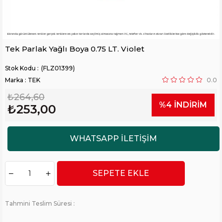
Tek Parlak Yağlı Boya 0.75 LT. Violet
(FLZ01399)
Marka
:
TEK
0.0
₺264,60
%
4
İNDIRIM
₺253,00
Tahmini Teslim Süresi
: