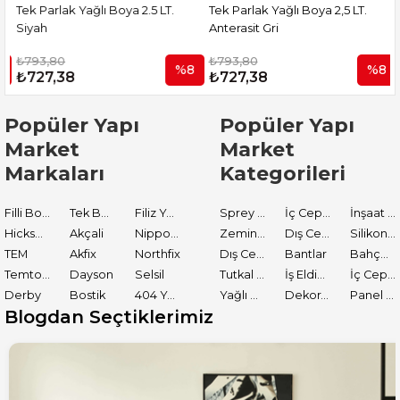
Tek Parlak Yağlı Boya 2.5 LT.
Tek Parlak Yağlı Boya 2,5 LT.
T
Siyah
Anterasit Gri
₺793,80
₺793,80
%8
%8
₺727,38
₺727,38
Popüler Yapı
Popüler Yapı
Market
Market
Markaları
Kategorileri
Filli Boya
Tek Boya
Filiz Yapı Market
Sprey Boyalar
İç Cephe Astarları
İnşaat Tamir Malzemeleri
Hickson Decor
Akçali
Nippon Paint
Zemin Boyası
Dış Cephe Boyaları
Silikon ve Mastikler
TEM
Akfix
Northfix
Dış Cephe Astarları
Bantlar
Bahçe El Aletleri
Temtools
Dayson
Selsil
Tutkal ve Yapıştırıcılar
İş Eldiveni
İç Cephe Boyaları
Derby
Bostik
404 Yapıştırıcı
Yağlı Boyalar
Dekoratif Boyalar
Panel Kapı Boyası
Blogdan Seçtiklerimiz