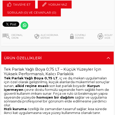
TAVSIYE ET
YORUM YAZ
SORULAR (0) VE CEVAPLAR (0)
ORİJİNAL
ALICI KORUMA
GÜVENLİ
KOLAY
ÜRÜN
SİSTEMİ
ÖDEME
İADE
ÜRÜN ÖZELLIKLERI
Tek Parlak Yağlı Boya 0,75 LT – Küçük Yüzeyler İçin
Yüksek Performanslı, Kalıcı Parlaklık
Tek Parlak Yağlı Boya 0,75 LT
, iç ve dış mekan uygulamaları
için özel olarak geliştirilmiş, küçük alanlarda mükemmel sonuçlar
sunan,
alkid reçine esaslı
son kat parlak boyadır.
Kurşun
içermeyen
çevre dostu formülü sayesinde hem sağlıklı hem de
güvenli kullanım imkanı sunar. Fırça ve rulo izi bırakmayan yapısı
sayesinde yüzeyde
homojen bir dağılım
sağlar ve uygulama
sonrasında profesyonel bir görünüm elde edilmesine yardımcı
olur.
Hızlı kuruma
özelliği ile zamandan tasarruf sağlar; kısa sürede
ikinci kat uygulamasına veya yüzey kullanımına olanak tanır.