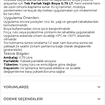
arayanlar için
Tek Parlak Yağlı Boya 0,75 LT
, hem estetik hem
de uzun ömürlü kaplama sunar. Ev içi tamirler, mobilya
yenilemeleri ve küçük dış mekan uygulamaları için mükemmel
bir tercihtir.
Uygulama Önerileri:
Uygulama öncesi yüzeyler; toz, kir, yağ ve gevşek tabakalardan
temizlenmelidir.
Boya kullanmadan önce iyice karıştırılmalıdır.
Fırça, rulo veya püskürtme yöntemi ile rahatlıkla uygulanabilir.
Uygulama sırasında ortam sıcaklığı +5°C ile +30°C arasında
olmalıdır.
Toz tutmama süresi ortalama 1-2 saat, tam kuruma süresi ise
yaklaşık 24 saattir (ortam şartlarına bağlı olarak değişkenlik
gösterebilir).
Teknik Bilgiler:
Ambalaj:
0,75 Litre.
Parlaklık:
Yüksek parlaklık seviyesi.
Tüketim:
Yüzey türü ve emiciliğine göre değişir.
Dayanım:
UV ışınlarına, kimyasal etkilere ve sıcaklık
değişimlerine karşı yüksek koruma sağlar.
YORUMLAR
(0)
ÖDEME SEÇENEKLERI