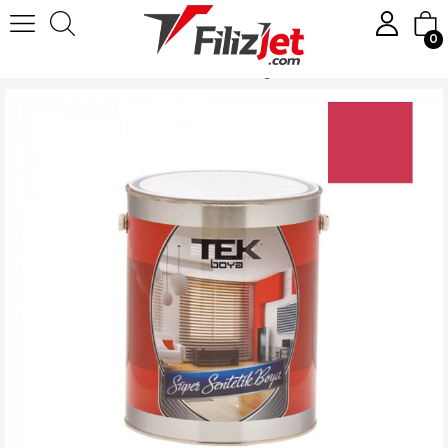
0
Anasayfa
Boya
Yağlı Boyalar
Tek Parlak Yağlı Boya 0.75 LT. Violet