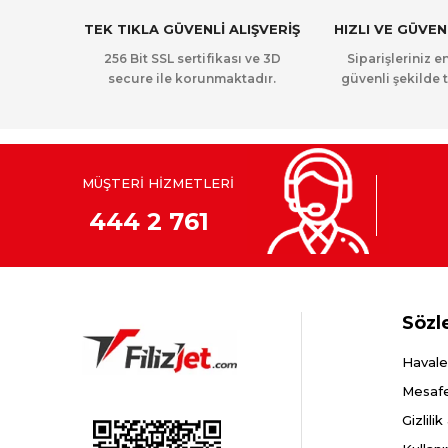
TEK TIKLA GÜVENLİ ALIŞVERİŞ
HIZLI VE GÜVE
256 Bit SSL sertifikası ve 3D
Siparişleriniz en
secure ile korunmaktadır.
güvenli şekilde t
MÜŞTERİ HİZMETLERİ
444 2 761
Sözl
Havale
Mesafe
Gizlili