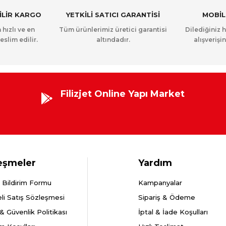
NİLİR KARGO
YETKİLİ SATICI GARANTİSİ
MOBİL
 hızlı ve en
Tüm ürünlerimiz üretici garantisi
Dilediğiniz 
eslim edilir.
altındadır.
alışverişin
Filizjet Online Yapı Market
eşmeler
Yardım
 Bildirim Formu
Kampanyalar
li Satış Sözleşmesi
Sipariş & Ödeme
k & Güvenlik Politikası
İptal & İade Koşulları