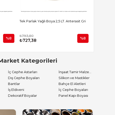
h
Tek Parlak Yağlı Boya 2,5 LT. Anterasit Gri
Tek Parlak Ya
₺793,80
₺793,80
%8
%8
₺727,38
₺727,38
Market Kategorileri
İç Cephe Astarları
İnşaat Tamir Malzemeleri
Dış Cephe Boyaları
Silikon ve Mastikler
Bantlar
Bahçe El Aletleri
İş Eldiveni
İç Cephe Boyaları
Dekoratif Boyalar
Panel Kapı Boyası