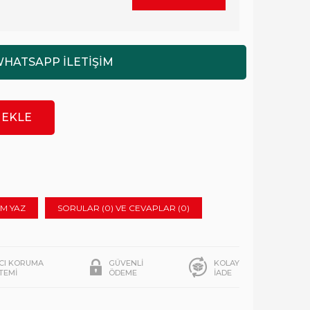
M YAZ
SORULAR (0) VE CEVAPLAR (0)
ICI KORUMA
GÜVENLİ
KOLAY
STEMİ
ÖDEME
İADE