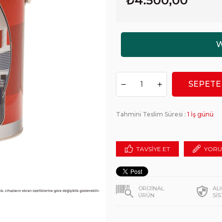
₺4.500,00
Tahmini Teslim Süresi
:
1 İş günü
TAVSIYE ET
YORU
ORİJİNAL
AL
ÜRÜN
Sİ