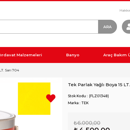
Hakkı
ırdavat Malzemeleri
Banyo
Araç Bakım Ü
LT. Sarı 704
Tek Parlak Yağlı Boya 15 LT.
(FLZ01348)
Marka
:
TEK
₺6.000,00