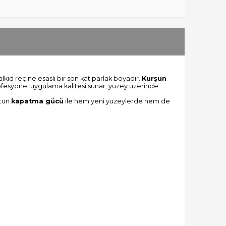
lkid reçine esaslı bir son kat parlak boyadır.
Kurşun
rofesyonel uygulama kalitesi sunar; yüzey üzerinde
stün
kapatma gücü
ile hem yeni yüzeylerde hem de