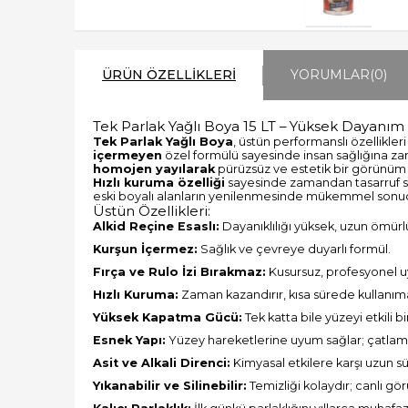
ÜRÜN ÖZELLIKLERI
YORUMLAR
(0)
Tek Parlak Yağlı Boya 15 LT – Yüksek Dayanım 
Tek Parlak Yağlı Boya
, üstün performanslı özellikle
içermeyen
özel formülü sayesinde insan sağlığına zar
homojen yayılarak
pürüzsüz ve estetik bir görünüm 
Hızlı kuruma özelliği
sayesinde zamandan tasarruf s
eski boyalı alanların yenilenmesinde mükemmel sonuçl
Üstün Özellikleri:
Alkid Reçine Esaslı:
Dayanıklılığı yüksek, uzun ömürl
Kurşun İçermez:
Sağlık ve çevreye duyarlı formül.
Fırça ve Rulo İzi Bırakmaz:
Kusursuz, profesyonel 
Hızlı Kuruma:
Zaman kazandırır, kısa sürede kullanıma 
Yüksek Kapatma Gücü:
Tek katta bile yüzeyi etkili bi
Esnek Yapı:
Yüzey hareketlerine uyum sağlar; çatlama
Asit ve Alkali Direnci:
Kimyasal etkilere karşı uzun s
Yıkanabilir ve Silinebilir:
Temizliği kolaydır; canlı g