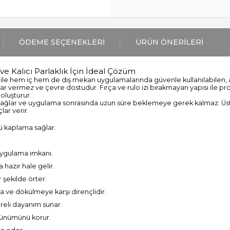
ÖDEME SEÇENEKLERI
ÜRÜN ÖNERILERI
ve Kalıcı Parlaklık İçin İdeal Çözüm
ri ile hem iç hem de dış mekan uygulamalarında güvenle kullanılabilen, a
ar vermez ve çevre dostudur. Fırça ve rulo izi bırakmayan yapısı ile p
oluşturur.
ağlar ve uygulama sonrasında uzun süre beklemeye gerek kalmaz. Ü
ar verir.
ü kaplama sağlar.
uygulama imkanı.
hazır hale gelir.
r şekilde örter.
 ve dökülmeye karşı dirençlidir.
üreli dayanım sunar.
örünümünü korur.