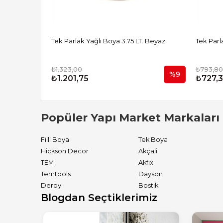
Tek Parlak Yağlı Boya 3.75 LT. Beyaz
Tek Parl
₺1.323,00
₺793,80
%9
₺1.201,75
₺727,
Popüler Yapı Market Markaları
Filli Boya
Tek Boya
Hickson Decor
Akçali
TEM
Akfix
Temtools
Dayson
Derby
Bostik
Blogdan Seçtiklerimiz