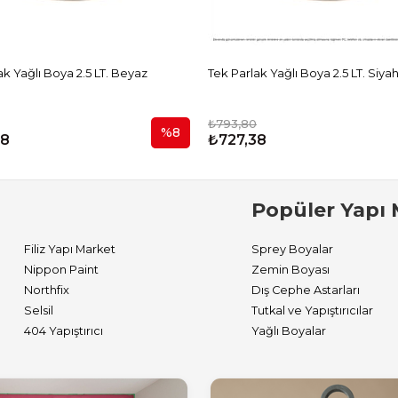
ak Yağlı Boya 2.5 LT. Beyaz
Tek Parlak Yağlı Boya 2.5 LT. Siya
₺793,80
%8
38
₺727,38
Popüler Yapı 
Filiz Yapı Market
Sprey Boyalar
Nippon Paint
Zemin Boyası
Northfix
Dış Cephe Astarları
Selsil
Tutkal ve Yapıştırıcılar
404 Yapıştırıcı
Yağlı Boyalar