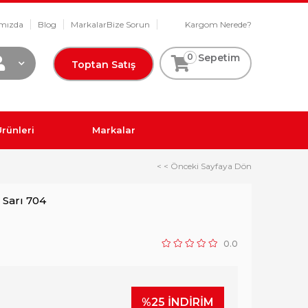
mızda
Blog
Markalar
Bize Sorun
Kargom Nerede?
0
Sepetim
Toptan Satış
rünleri
Markalar
< < Önceki Sayfaya Dön
 Sarı 704
0.0
%
25
İNDIRIM