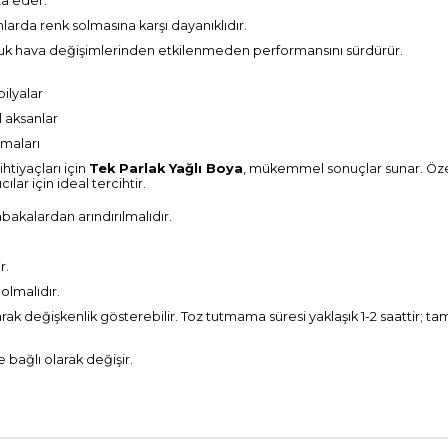
za eder.
larda renk solmasına karşı dayanıklıdır.
uk hava değişimlerinden etkilenmeden performansını sürdürür.
ilyalar
l aksanlar
amaları
tiyaçları için
Tek Parlak Yağlı Boya
, mükemmel sonuçlar sunar. Özell
ar için ideal tercihtir.
tabakalardan arındırılmalıdır.
r.
 olmalıdır.
k değişkenlik gösterebilir. Toz tutmama süresi yaklaşık 1-2 saattir; tam 
bağlı olarak değişir.