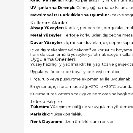
Kalıcı Parlaklık:
İlk günkü parlaklığını yıllarca muhafa
UV Işınlarına Dirençli:
Güneş ışığına maruz kalan alan
Mevsimsel Isı Farklılıklarına Uyumlu:
Sıcak ve soğ
Kullanım Alanları:
Ahşap Yüzeyler:
Kapılar, pencereler, pergolalar, mob
Metal Yüzeyler:
Ferforje korkuluklar, dış cephe meta
Duvar Yüzeyleri:
İç mekan duvarları, dış cephe kapl
İç ve dış mekanlardaki dekoratif ve koruyucu boyama ih
hem de uzun ömürlü yüzeyler yaratmak isteyen kullanıcıl
Uygulama Önerileri:
Yüzey hazırlığı iyi yapılmalıdır; kir, yağ, toz ve gevşek 
Uygulama öncesinde boya iyice karıştırılmalıdır.
Fırça, rulo veya püskürtme ekipmanları ile uygulanabili
En iyi sonuç için ortam sıcaklığı +5°C ile +30°C arasında
Kuruma süresi ortam sıcaklığı ve nem oranına bağlı olara
Teknik Bilgiler:
Tüketim:
Yüzeyin emiciliğine ve uygulama yöntemine 
Parlaklık:
Yüksek parlaklık.
Renk Dayanımı:
Uzun ömürlü, canlı renkler.