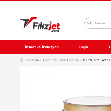
İnşaat ve İzolasyon
Boya
H
Anasayfa
Boya
İç Cephe Boyaları
Tek Yarı Mat Saten 