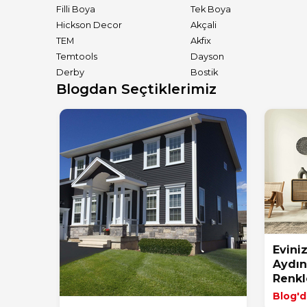
Filli Boya
Tek Boya
Hickson Decor
Akçali
TEM
Akfix
Temtools
Dayson
Derby
Bostik
Blogdan Seçtiklerimiz
Eviniz
Aydın
Renkl
Blog'd