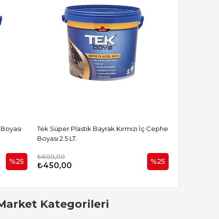
 Boyası
Tek Süper Plastik Bayrak Kırmızı İç Cephe
Tek Süper Pla
Boyası 2.5 LT.
Boyası 2.5 LT.
₺600,00
₺500,00
%25
%25
₺450,00
₺450,00
Market Kategorileri