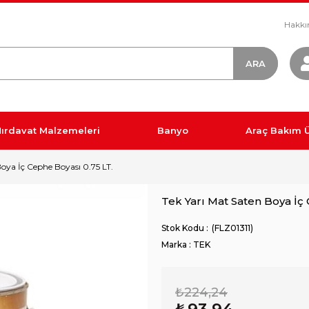
Hakkı
ırdavat Malzemeleri
Banyo
Araç Bakım Ü
Boya İç Cephe Boyası 0.75 LT.
Tek Yarı Mat Saten Boya İç 
(FLZ01311)
Marka
:
TEK
₺224,24