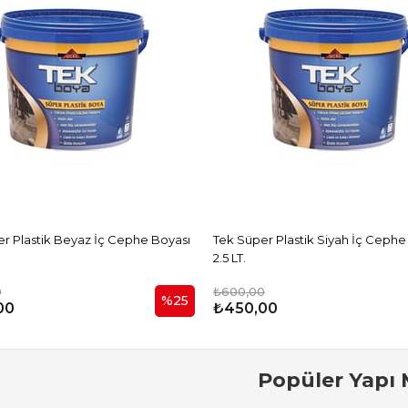
Beyaz İç Cephe Boyası
Tek Süper Plastik Siyah İç Cephe
2.5 LT.
0
₺600,00
%25
00
₺450,00
Popüler Yapı 