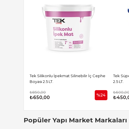
Tek Silikonlu İpekmat Silinebilir İç Cephe
Tek Süper Plastik 
Boyası 2.5 LT.
2.5 LT.
₺850,00
₺600,0
%24
₺650,00
₺450,
Popüler Yapı Market Markaları