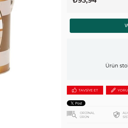
₺93,94
Ürün sto
TAVSIYE ET
YORU
ORİJİNAL
AL
ÜRÜN
Sİ