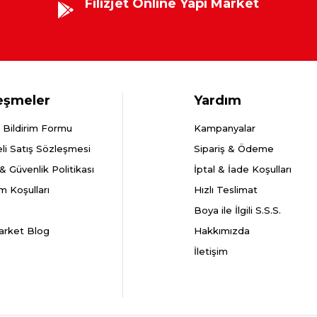
Filizjet Online Yapı Market
eşmeler
Yardım
 Bildirim Formu
Kampanyalar
li Satış Sözleşmesi
Sipariş & Ödeme
k & Güvenlik Politikası
İptal & İade Koşulları
m Koşulları
Hızlı Teslimat
Boya ile İlgili S.S.S.
arket Blog
Hakkımızda
İletişim