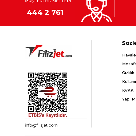
MÜŞTERİ HİZMETLERİ
444 2 761
Sözl
Havale
Mesafe
Gizlili
Kullanı
KVKK
Yapı M
info@filizjet.com