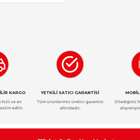
NİLİR KARGO
YETKİLİ SATICI GARANTİSİ
MOBİL
 hızlı ve en
Tüm ürünlerimiz üretici garantisi
Dilediğiniz 
eslim edilir.
altındadır.
alışverişin