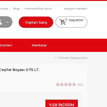
mızda
Blog
Markalar
Bize Sorun
Kargom Nerede?
0
Sepetim
Toptan Satış
rünleri
Markalar
< < Önceki Sayfaya Dön
Cephe Boyası 0.75 LT.
0.0
%
58
İNDIRIM