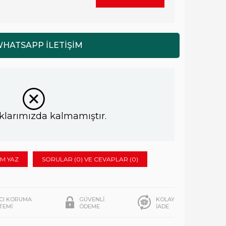
klarımızda kalmamıştır.
M YAZ
SORULAR (0) VE CEVAPLAR (0)
ICI KORUMA
GÜVENLİ
KOLAY
STEMİ
ÖDEME
İADE