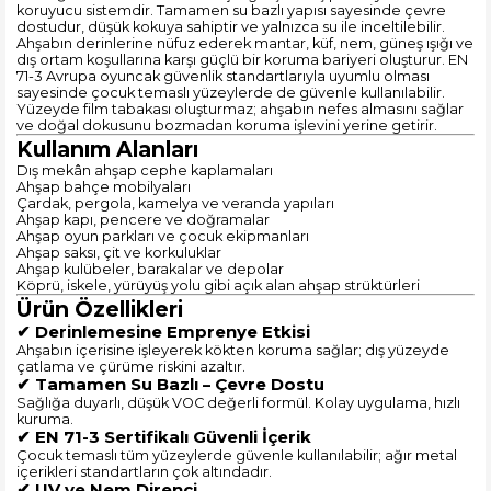
koruyucu sistemdir. Tamamen su bazlı yapısı sayesinde çevre
dostudur, düşük kokuya sahiptir ve yalnızca su ile inceltilebilir.
Ahşabın derinlerine nüfuz ederek mantar, küf, nem, güneş ışığı ve
dış ortam koşullarına karşı güçlü bir koruma bariyeri oluşturur. EN
71-3 Avrupa oyuncak güvenlik standartlarıyla uyumlu olması
sayesinde çocuk temaslı yüzeylerde de güvenle kullanılabilir.
Yüzeyde film tabakası oluşturmaz; ahşabın nefes almasını sağlar
ve doğal dokusunu bozmadan koruma işlevini yerine getirir.
Kullanım Alanları
Dış mekân ahşap cephe kaplamaları
Ahşap bahçe mobilyaları
Çardak, pergola, kamelya ve veranda yapıları
Ahşap kapı, pencere ve doğramalar
Ahşap oyun parkları ve çocuk ekipmanları
Ahşap saksı, çit ve korkuluklar
Ahşap kulübeler, barakalar ve depolar
Köprü, iskele, yürüyüş yolu gibi açık alan ahşap strüktürleri
Ürün Özellikleri
✔ Derinlemesine Emprenye Etkisi
Ahşabın içerisine işleyerek kökten koruma sağlar; dış yüzeyde
çatlama ve çürüme riskini azaltır.
✔ Tamamen Su Bazlı – Çevre Dostu
Sağlığa duyarlı, düşük VOC değerli formül. Kolay uygulama, hızlı
kuruma.
✔ EN 71-3 Sertifikalı Güvenli İçerik
Çocuk temaslı tüm yüzeylerde güvenle kullanılabilir; ağır metal
içerikleri standartların çok altındadır.
✔ UV ve Nem Direnci