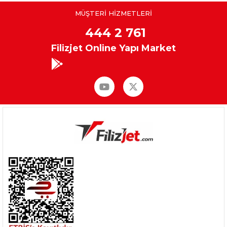
MÜŞTERİ HİZMETLERİ
444 2 761
Filizjet Online Yapı Market