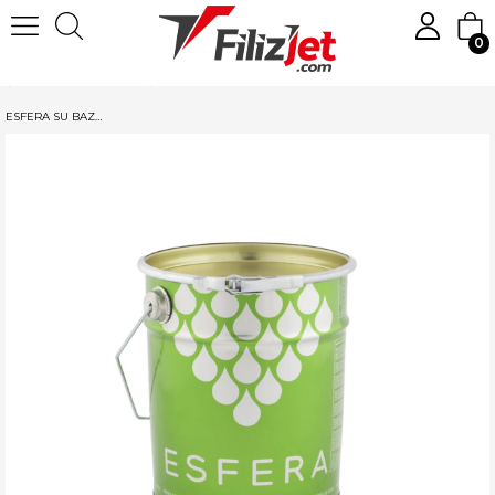
0
Anasayfa
Boya
Ahşap ve Mobilya Boyaları
Su Bazlı Koruyucular
ESFERA SU BAZLI AHŞAP KORUYUCU EMPRENYE 1 LT ŞEFFAF