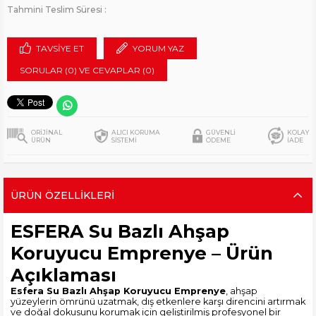
Tahmini Teslim Süresi
:
TAVSIYE ET
YORUM YAZ
SORULAR (0) VE CEVAPLAR (0)
ORİJİNAL
ALICI KORUMA
GÜVENLİ
KOLAY
ÜRÜN
SİSTEMİ
ÖDEME
İADE
ÜRÜN ÖZELLIKLERI
ESFERA Su Bazlı Ahşap
Koruyucu Emprenye – Ürün
Açıklaması
Esfera Su Bazlı Ahşap Koruyucu Emprenye
, ahşap
yüzeylerin ömrünü uzatmak, dış etkenlere karşı direncini artırmak
ve doğal dokusunu korumak için geliştirilmiş profesyonel bir