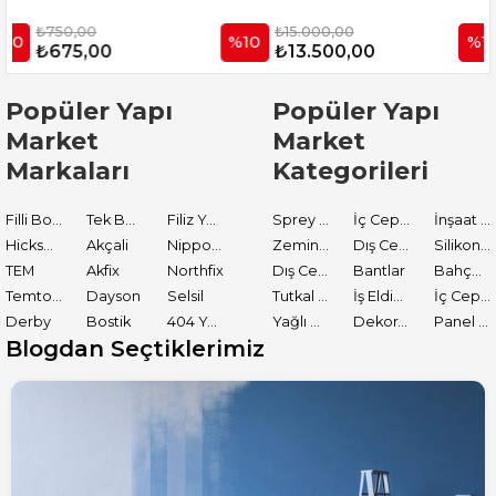
₺750,00
₺15.000,00
%10
%10
₺675,00
₺13.500,00
Popüler Yapı
Popüler Yapı
Market
Market
Markaları
Kategorileri
Filli Boya
Tek Boya
Filiz Yapı Market
Sprey Boyalar
İç Cephe Astarları
İnşaat Tamir Malzemeleri
Hickson Decor
Akçali
Nippon Paint
Zemin Boyası
Dış Cephe Boyaları
Silikon ve Mastikler
TEM
Akfix
Northfix
Dış Cephe Astarları
Bantlar
Bahçe El Aletleri
Temtools
Dayson
Selsil
Tutkal ve Yapıştırıcılar
İş Eldiveni
İç Cephe Boyaları
Derby
Bostik
404 Yapıştırıcı
Yağlı Boyalar
Dekoratif Boyalar
Panel Kapı Boyası
Blogdan Seçtiklerimiz