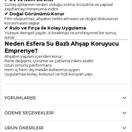
Güneş ışınlarının neden olduğu solma, bozulma ve yapısal
zayıflamayı minimuma indirir.
✔ Doğal Görünümü Korur
Film oluşturmaz; ahşabın nefes almasını ve doğal dokusunun
korunmasını sağlar.
✔ Rulo ve Fırça ile Kolay Uygulama
Yüzeye dengeli yayılır, iz bırakmaz ve profesyonel bir sonuç
sunar.
Neden Esfera Su Bazlı Ahşap Koruyucu
Emprenye?
Ahşabın yapısını içeriden korur
Renk değişimi, çürüme ve çatlama riskini azaltır
Uzun ömürlü performans
Hem iç hem dış mekân kullanıma uygun
Uygulaması kolay, kokusuz ve hızlı kuruyan yapı
YORUMLAR
(0)
ÖDEME SEÇENEKLERI
ÜRÜN ÖNERILERI